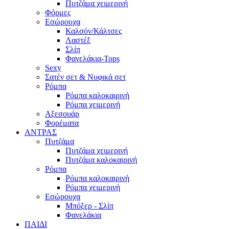
Πυτζάμα χειμερινή
Φόρμες
Εσώρουχα
Καλσόν/Κάλτσες
Λαστέξ
Σλίπ
Φανελάκια-Tops
Sexy
Σατέν σετ & Νυφικά σετ
Ρόμπα
Ρόμπα καλοκαιρινή
Ρόμπα χειμερινή
Αξεσουάρ
Φορέματα
ΑΝΤΡΑΣ
Πυτζάμα
Πυτζάμα χειμερινή
Πυτζάμα καλοκαιρινή
Ρόμπα
Ρόμπα καλοκαιρινή
Ρόμπα χειμερινή
Εσώρουχα
Μπόξερ - Σλίπ
Φανελάκια
ΠΑΙΔΙ