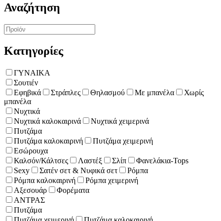
Αναζήτηση
Κατηγορίες
ΓΥΝΑΙΚΑ
Σουτιέν
Εφηβικά
Στράπλες
Θηλασμού
Με μπανέλα
Χωρίς
μπανέλα
Νυχτικά
Νυχτικά καλοκαιρινά
Νυχτικά χειμερινά
Πυτζάμα
Πυτζάμα καλοκαιρινή
Πυτζάμα χειμερινή
Εσώρουχα
Καλσόν/Κάλτσες
Λαστέξ
Σλίπ
Φανελάκια-Tops
Sexy
Σατέν σετ & Νυφικά σετ
Ρόμπα
Ρόμπα καλοκαιρινή
Ρόμπα χειμερινή
Αξεσουάρ
Φορέματα
ΑΝΤΡΑΣ
Πυτζάμα
Πυτζάμα χειμερινή
Πυτζάμα καλοκαιρινή