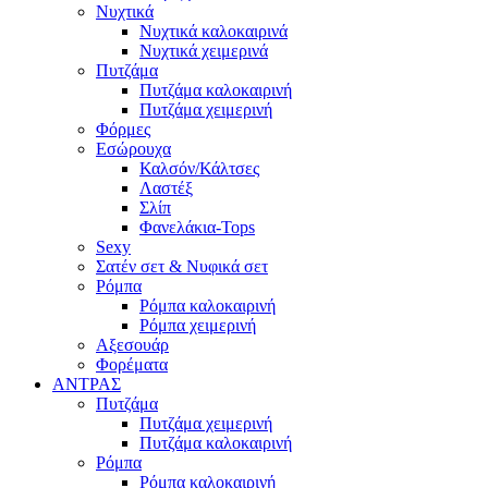
Νυχτικά
Νυχτικά καλοκαιρινά
Νυχτικά χειμερινά
Πυτζάμα
Πυτζάμα καλοκαιρινή
Πυτζάμα χειμερινή
Φόρμες
Εσώρουχα
Καλσόν/Κάλτσες
Λαστέξ
Σλίπ
Φανελάκια-Tops
Sexy
Σατέν σετ & Νυφικά σετ
Ρόμπα
Ρόμπα καλοκαιρινή
Ρόμπα χειμερινή
Αξεσουάρ
Φορέματα
ΑΝΤΡΑΣ
Πυτζάμα
Πυτζάμα χειμερινή
Πυτζάμα καλοκαιρινή
Ρόμπα
Ρόμπα καλοκαιρινή