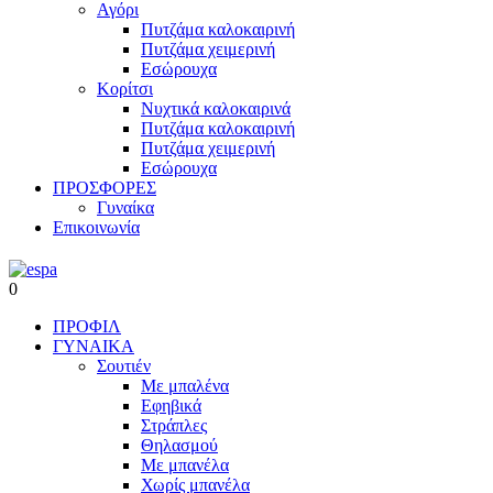
Αγόρι
Πυτζάμα καλοκαιρινή
Πυτζάμα χειμερινή
Εσώρουχα
Κορίτσι
Νυχτικά καλοκαιρινά
Πυτζάμα καλοκαιρινή
Πυτζάμα χειμερινή
Εσώρουχα
ΠΡΟΣΦΟΡΕΣ
Γυναίκα
Επικοινωνία
0
ΠΡΟΦΙΛ
ΓΥΝΑΙΚΑ
Σουτιέν
Με μπαλένα
Εφηβικά
Στράπλες
Θηλασμού
Με μπανέλα
Χωρίς μπανέλα