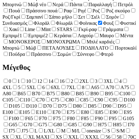
Μπορτνώ
Μώβ νέο
Νερά
Πάντα
Παραλλαγή
Πετρόλ
Πουά
Πράσσινο πουά
Ραφ
Ριγέ
Ροζ
Ροζ σκούρο
Ροζ/Γκρί
Σαμπανί
Σάπιο μήλο
Σετ
Σιέλ
Σομόν
Συνδυασμός
Φλοράλ
Φλωράλ
Φοίνικας
Φουξ
Φυστικί
Χακί
Lime
Mint
STARS
Γκρί-ραφ
Γράμματα
Εμπριμέ1
Εμπριμέ2
Κεράσια
Λαχούρ
Μαυρο
Μέντα
ΜΟΝΟΚΕΡΟΣ
ΜΟΝΟΧΡΩΜΑ
Μπλέ καρδιές
Μπορτώ
Μώβ
ΠΕΤΑΛΟΥΔΕΣ
ΠΟΔΗΛΑΤΟ
Πορτοκαλί
Πούδρα
Πράσσινο
Σομών
Σύννεφο
Φτερό
Μέγεθος
0
1
10
12
14
16
2
2XL
3
3XL
4
4XL
5
5XL
6
6XL
7XL
8
A65
A70
A75
A80
B65
B70
B75
B80
B85
B90
B95
C100
C105
C110
C70
C75
C80
C85
C90
C95
D100
D105
D110
D70
D75
D80
D85
D90
D95
E100
E105
E110
E70
E75
E80
E85
E90
E95
F100
F65
F70
F75
F80
F85
F90
F95
G105
G65
G70
G75
G80
G85
G90
H75
H85
I70
I75
J75
L
L/XL
M
M/L
onesize
S
S/M
SX
XL
XL MAXI
XS
XXL
XXXL
56
58
70C