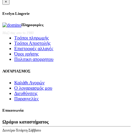
price
τρέχουσα
×
was:
τιμή
€28,20.
είναι:
Evelyn Lingerie
€25,38.
Πληροφορίες
Μαζί σας απο το 1980
Τρόποι πληρωμής
Τρόποι Αποστολής
Επιστροφές αλλαγές
Όροι χρήσης
Πολιτικη απορρητου
ΛΟΓΑΡΙΑΣΜΟΣ
Καλάθι Αγορών
Ο λογαριασμός μου
Διευθύνσεις
Παραγγελίες
Επικοινωνία
Ωράριο καταστήματος
Δευτέρα-Τετάρτη-Σάββατο