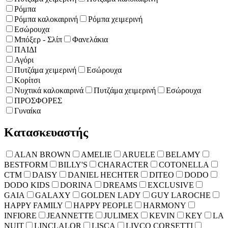
Ρόμπα
Ρόμπα καλοκαιρινή
Ρόμπα χειμερινή
Εσώρουχα
Μπόξερ - Σλίπ
Φανελάκια
ΠΑΙΔΙ
Αγόρι
Πυτζάμα χειμερινή
Εσώρουχα
Κορίτσι
Νυχτικά καλοκαιρινά
Πυτζάμα χειμερινή
Εσώρουχα
ΠΡΟΣΦΟΡΕΣ
Γυναίκα
Κατασκευαστής
ALAN BROWN
AMELIE
ARUELE
BELAMY
BESTFORM
BILLY'S
CHARACTER
COTONELLA
CTM
DAISY
DANIEL HECHTER
DITEO
DODO
DODO KIDS
DORINA
DREAMS
EXCLUSIVE
GAIA
GALAXY
GOLDEN LADY
GUY LAROCHE
HAPPY FAMILY
HAPPY PEOPLE
HARMONY
INFIORE
JEANNETTE
JULIMEX
KEVIN
KEY
LA
NUIT
LINCLALOR
LISCA
LIVCO CORSETTI