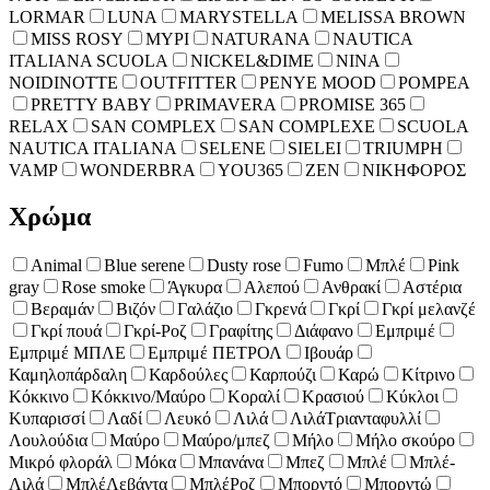
LORMAR
LUNA
MARYSTELLA
MELISSA BROWN
MISS ROSY
MYPI
NATURANA
NAUTICA
ITALIANA SCUOLA
NICKEL&DIME
NINA
NOIDINOTTE
OUTFITTER
PENYE MOOD
POMPEA
PRETTY BABY
PRIMAVERA
PROMISE 365
RELAX
SAN COMPLEX
SAN COMPLEXE
SCUOLA
NAUTICA ITALIANA
SELENE
SIELEI
TRIUMPH
VAMP
WONDERBRA
YOU365
ZEN
ΝΙΚΗΦΟΡΟΣ
Χρώμα
Animal
Blue serene
Dusty rose
Fumo
Mπλέ
Pink
gray
Rose smoke
Άγκυρα
Αλεπού
Ανθρακί
Αστέρια
Βεραμάν
Βιζόν
Γαλάζιο
Γκρενά
Γκρί
Γκρί μελανζέ
Γκρί πουά
Γκρί-Ροζ
Γραφίτης
Διάφανο
Εμπριμέ
Εμπριμέ ΜΠΛΕ
Εμπριμέ ΠΕΤΡΟΛ
Ιβουάρ
Καμηλοπάρδαλη
Καρδούλες
Καρπούζι
Καρώ
Κίτρινο
Κόκκινο
Κόκκινο/Μαύρο
Κοραλί
Κρασιού
Κύκλοι
Κυπαρισσί
Λαδί
Λευκό
Λιλά
ΛιλάΤριανταφυλλί
Λουλούδια
Μαύρο
Μαύρο/μπεζ
Μήλο
Μήλο σκούρο
Μικρό φλοράλ
Μόκα
Μπανάνα
Μπεζ
Μπλέ
Μπλέ-
Λιλά
ΜπλέΛεβάντα
ΜπλέΡοζ
Μπορντό
Μπορντώ