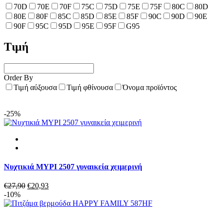
70D
70E
70F
75C
75D
75E
75F
80C
80D
80E
80F
85C
85D
85E
85F
90C
90D
90E
90F
95C
95D
95E
95F
G95
Τιμή
Order By
Τιμή αύξουσα
Τιμή φθίνουσα
Όνομα προϊόντος
-25%
Νυχτικιά MYPI 2507 γυναικεία χειμερινή
Original
Η
€
27,90
€
20,93
price
τρέχουσα
-10%
was:
τιμή
€27,90.
είναι: