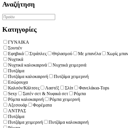
Αναζήτηση
Κατηγορίες
ΓΥΝΑΙΚΑ
Σουτιέν
Εφηβικά
Στράπλες
Θηλασμού
Με μπανέλα
Χωρίς μπα
Νυχτικά
Νυχτικά καλοκαιρινά
Νυχτικά χειμερινά
Πυτζάμα
Πυτζάμα καλοκαιρινή
Πυτζάμα χειμερινή
Εσώρουχα
Καλσόν/Κάλτσες
Λαστέξ
Σλίπ
Φανελάκια-Tops
Sexy
Σατέν σετ & Νυφικά σετ
Ρόμπα
Ρόμπα καλοκαιρινή
Ρόμπα χειμερινή
Αξεσουάρ
Φορέματα
ΑΝΤΡΑΣ
Πυτζάμα
Πυτζάμα χειμερινή
Πυτζάμα καλοκαιρινή
Ρόμπα