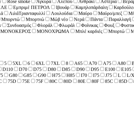
y
Rose smoke
Άγκυρα
Αλεπού
Ανθρακί
Αστέρια
Βερα
ΠΛΕ
Εμπριμέ ΠΕΤΡΟΛ
Ιβουάρ
Καμηλοπάρδαλη
Καρδούλε
λά
ΛιλάΤριανταφυλλί
Λουλούδια
Μαύρο
Μαύρο/μπεζ
Μή
Μπορντώ
Μπορτνώ
Μώβ νέο
Νερά
Πάντα
Παραλλαγή
ν
Συνδυασμός
Φλοράλ
Φλωράλ
Φοίνικας
Φουξ
Φυστικ
ΜΟΝΟΚΕΡΟΣ
ΜΟΝΟΧΡΩΜΑ
Μπλέ καρδιές
Μπορτώ
Μ
5
5XL
6
6XL
7XL
8
A65
A70
A75
A80
D110
D70
D75
D80
D85
D90
D95
E100
E105
75
G80
G85
G90
H75
H85
I70
I75
J75
L
L/
C
75D
75E
75F
80C
80D
80E
80F
85C
85D