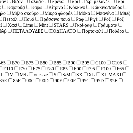
μάν
Βιζόν
Γαλάζιο
Γκρενά
Γκρί
Γκρί μελανζέ
Γκρί
ς
Καρπούζι
Καρώ
Κίτρινο
Κόκκινο
Κόκκινο/Μαύρο
λο
Μήλο σκούρο
Μικρό φλοράλ
Μόκα
Μπανάνα
Μπεζ
Πετρόλ
Πουά
Πράσσινο πουά
Ραφ
Ριγέ
Ροζ
Ροζ
ί
Χακί
Lime
Mint
STARS
Γκρί-ραφ
Γράμματα
ώβ
ΠΕΤΑΛΟΥΔΕΣ
ΠΟΔΗΛΑΤΟ
Πορτοκαλί
Πούδρα
B65
B70
B75
B80
B85
B90
B95
C100
C105
E110
E70
E75
E80
E85
E90
E95
F100
F65
XL
M
M/L
onesize
S
S/M
SX
XL
XL MAXI
85E
85F
90C
90D
90E
90F
95C
95D
95E