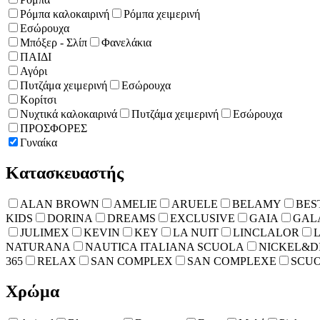
Ρόμπα καλοκαιρινή
Ρόμπα χειμερινή
Εσώρουχα
Μπόξερ - Σλίπ
Φανελάκια
ΠΑΙΔΙ
Αγόρι
Πυτζάμα χειμερινή
Εσώρουχα
Κορίτσι
Νυχτικά καλοκαιρινά
Πυτζάμα χειμερινή
Εσώρουχα
ΠΡΟΣΦΟΡΕΣ
Γυναίκα
Κατασκευαστής
ALAN BROWN
AMELIE
ARUELE
BELAMY
BES
KIDS
DORINA
DREAMS
EXCLUSIVE
GAIA
GAL
JULIMEX
KEVIN
KEY
LA NUIT
LINCLALOR
NATURANA
NAUTICA ITALIANA SCUOLA
NICKEL&D
365
RELAX
SAN COMPLEX
SAN COMPLEXE
SCUO
Χρώμα