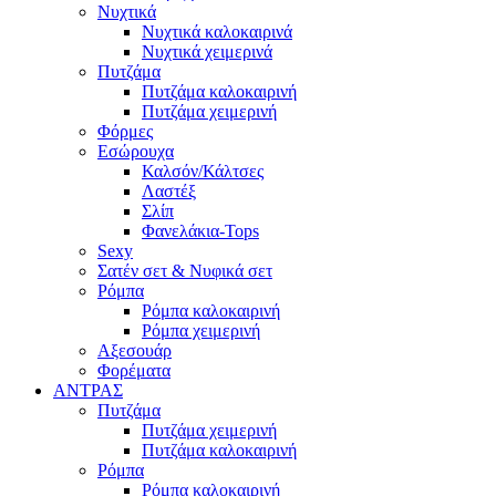
Νυχτικά
Νυχτικά καλοκαιρινά
Νυχτικά χειμερινά
Πυτζάμα
Πυτζάμα καλοκαιρινή
Πυτζάμα χειμερινή
Φόρμες
Εσώρουχα
Καλσόν/Κάλτσες
Λαστέξ
Σλίπ
Φανελάκια-Tops
Sexy
Σατέν σετ & Νυφικά σετ
Ρόμπα
Ρόμπα καλοκαιρινή
Ρόμπα χειμερινή
Αξεσουάρ
Φορέματα
ΑΝΤΡΑΣ
Πυτζάμα
Πυτζάμα χειμερινή
Πυτζάμα καλοκαιρινή
Ρόμπα
Ρόμπα καλοκαιρινή