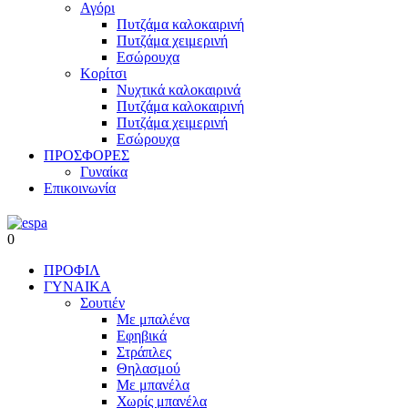
Αγόρι
Πυτζάμα καλοκαιρινή
Πυτζάμα χειμερινή
Εσώρουχα
Κορίτσι
Νυχτικά καλοκαιρινά
Πυτζάμα καλοκαιρινή
Πυτζάμα χειμερινή
Εσώρουχα
ΠΡΟΣΦΟΡΕΣ
Γυναίκα
Επικοινωνία
0
ΠΡΟΦΙΛ
ΓΥΝΑΙΚΑ
Σουτιέν
Με μπαλένα
Εφηβικά
Στράπλες
Θηλασμού
Με μπανέλα
Χωρίς μπανέλα