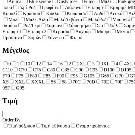
Animal
Blue serene
Dusty rose
Fumo
Mπλέ
Pink gra
πουά
Γκρί-Ροζ
Γραφίτης
Διάφανο
Εμπριμέ
Εμπριμέ Μ
Κοραλί
Κρασιού
Κύκλοι
Κυπαρισσί
Λαδί
Λευκό
Λι
Μπλέ
Μπλέ-Λιλά
ΜπλέΛεβάντα
ΜπλέΡοζ
Μπορντό
σκούρο
Ροζ/Γκρί
Σαμπανί
Σάπιο μήλο
Σετ
Σιέλ
Σομό
Εμπριμέ1
Εμπριμέ2
Κεράσια
Λαχούρ
Μαυρο
Μέντα
Πράσσινο
Σομών
Σύννεφο
Φτερό
Μέγεθος
0
1
10
12
14
16
2
2XL
3
3XL
4
4XL
C110
C70
C75
C80
C85
C90
C95
D100
D105
F70
F75
F80
F85
F90
F95
G105
G65
G70
G
XS
XXL
XXXL
56
58
70C
70D
70E
70F
75
95F
G95
Τιμή
Order By
Τιμή αύξουσα
Τιμή φθίνουσα
Όνομα προϊόντος