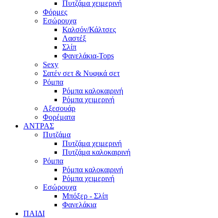
Πυτζάμα χειμερινή
Φόρμες
Εσώρουχα
Καλσόν/Κάλτσες
Λαστέξ
Σλίπ
Φανελάκια-Tops
Sexy
Σατέν σετ & Νυφικά σετ
Ρόμπα
Ρόμπα καλοκαιρινή
Ρόμπα χειμερινή
Αξεσουάρ
Φορέματα
ΑΝΤΡΑΣ
Πυτζάμα
Πυτζάμα χειμερινή
Πυτζάμα καλοκαιρινή
Ρόμπα
Ρόμπα καλοκαιρινή
Ρόμπα χειμερινή
Εσώρουχα
Μπόξερ - Σλίπ
Φανελάκια
ΠΑΙΔΙ