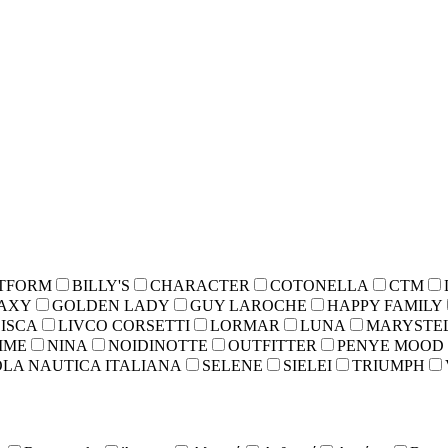
TFORM
BILLY'S
CHARACTER
COTONELLA
CTM
AXY
GOLDEN LADY
GUY LAROCHE
HAPPY FAMILY
LISCA
LIVCO CORSETTI
LORMAR
LUNA
MARYSTE
IME
NINA
NOIDINOTTE
OUTFITTER
PENYE MOOD
LA NAUTICA ITALIANA
SELENE
SIELEI
TRIUMPH