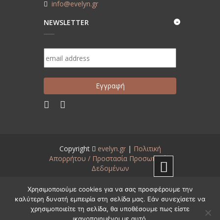
info@evelyn.gr
NEWSLETTER
Copyright
evelyn.gr
|
Πολιτική
Απορρήτου / Προστασία Προσωπικών
Δεδομένων
Created by
www.aneveno.com
Χρησιμοποιούμε cookies για να σας προσφέρουμε την
καλύτερη δυνατή εμπειρία στη σελίδα μας. Εάν συνεχίσετε να
χρησιμοποιείτε τη σελίδα, θα υποθέσουμε πως είστε
Ελληνικά
English
(
Αγγλικά
)
ικανοποιημένοι με αυτό.