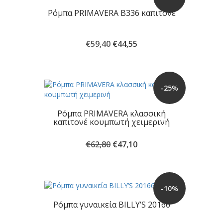
Ρόμπα PRIMAVERA B336 καπιτονέ
Original
Η
€
59,40
€
44,55
price
τρέχουσα
was:
τιμή
€59,40.
είναι:
€44,55.
-25%
Ρόμπα PRIMAVERA κλασσική
καπιτονέ κουμπωτή χειμερινή
Original
Η
€
62,80
€
47,10
price
τρέχουσα
was:
τιμή
€62,80.
είναι:
€47,10.
-10%
Ρόμπα γυναικεία BILLY’S 20166