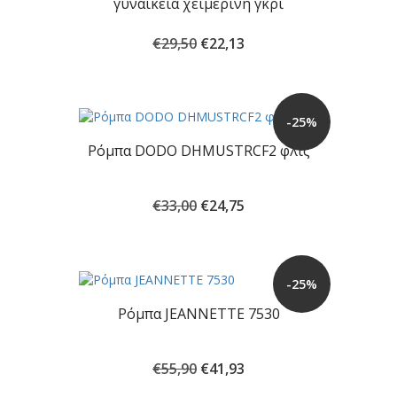
γυναικεία χειμερινή γκρι
Original
Η
€
29,50
€
22,13
price
τρέχουσα
was:
τιμή
€29,50.
είναι:
€22,13.
-25%
Ρόμπα DODO DHMUSTRCF2 φλις
Original
Η
€
33,00
€
24,75
price
τρέχουσα
was:
τιμή
€33,00.
είναι:
€24,75.
-25%
Ρόμπα JEANNETTE 7530
Original
Η
€
55,90
€
41,93
price
τρέχουσα