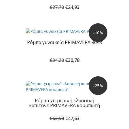
Original
Η
€
27,70
€
24,93
price
τρέχουσα
was:
τιμή
€27,70.
είναι:
€24,93.
-10%
Ρόμπα γυναικεία PRIMAVERA 9648
Original
Η
€
34,20
€
30,78
price
τρέχουσα
was:
τιμή
€34,20.
είναι:
€30,78.
-25%
Ρόμπα χειμερινή κλασσική
καπιτονέ PRIMAVERA κουμπωτή
Original
Η
€
63,50
€
47,63
price
τρέχουσα