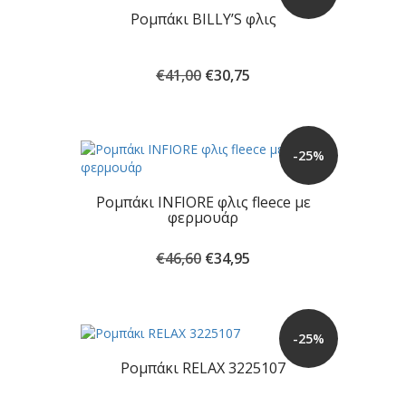
Ρομπάκι BILLY’S φλις
Original
Η
€
41,00
€
30,75
price
τρέχουσα
was:
τιμή
€41,00.
είναι:
€30,75.
-25%
Ρομπάκι INFIORE φλις fleece με
φερμουάρ
Original
Η
€
46,60
€
34,95
price
τρέχουσα
was:
τιμή
€46,60.
είναι:
€34,95.
-25%
Ρομπάκι RELAX 3225107