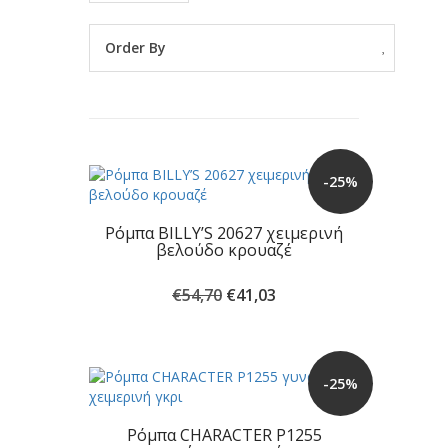
Order By
-25%
Ρόμπα BILLY’S 20627 χειμερινή
βελούδο κρουαζέ
Original
Η
€
54,70
€
41,03
price
τρέχουσα
was:
τιμή
€54,70.
είναι:
€41,03.
-25%
Ρόμπα CHARACTER P1255