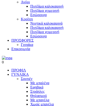
Αγόρι
Πυτζάμα καλοκαιρινή
Πυτζάμα χειμερινή
Εσώρουχα
Κορίτσι
Νυχτικά καλοκαιρινά
Πυτζάμα καλοκαιρινή
Πυτζάμα χειμερινή
Εσώρουχα
ΠΡΟΣΦΟΡΕΣ
Γυναίκα
Επικοινωνία
0
ΠΡΟΦΙΛ
ΓΥΝΑΙΚΑ
Σουτιέν
Με μπαλένα
Εφηβικά
Στράπλες
Θηλασμού
Με μπανέλα
Χωρίς μπανέλα