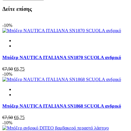
ITALIANA
SCUOLA
Δείτε επίσης
SN12108
ποσότητα
-10%
Μπόξερ NAUTICA ITALIANA SN1870 SCUOLA ανδρικό
Original
Η
€
7,50
€
6,75
price
τρέχουσα
-10%
was:
τιμή
€7,50.
είναι:
€6,75.
Μπόξερ NAUTICA ITALIANA SN1868 SCUOLA ανδρικό
Original
Η
€
7,50
€
6,75
price
τρέχουσα
-10%
was:
τιμή