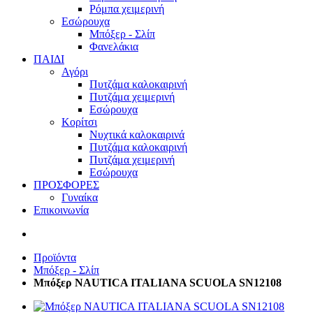
Ρόμπα χειμερινή
Εσώρουχα
Μπόξερ - Σλίπ
Φανελάκια
ΠΑΙΔΙ
Αγόρι
Πυτζάμα καλοκαιρινή
Πυτζάμα χειμερινή
Εσώρουχα
Κορίτσι
Νυχτικά καλοκαιρινά
Πυτζάμα καλοκαιρινή
Πυτζάμα χειμερινή
Εσώρουχα
ΠΡΟΣΦΟΡΕΣ
Γυναίκα
Επικοινωνία
Προϊόντα
Μπόξερ - Σλίπ
Μπόξερ NAUTICA ITALIANA SCUOLA SN12108