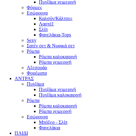
Πυτζάμα χειμερινή
Φόρμες
Εσώρουχα
Καλσόν/Κάλτσες
Λαστέξ
Σλίπ
Φανελάκια-Tops
Sexy
Σατέν σετ & Νυφικά σετ
Ρόμπα
Ρόμπα καλοκαιρινή
Ρόμπα χειμερινή
Αξεσουάρ
Φορέματα
ΑΝΤΡΑΣ
Πυτζάμα
Πυτζάμα χειμερινή
Πυτζάμα καλοκαιρινή
Ρόμπα
Ρόμπα καλοκαιρινή
Ρόμπα χειμερινή
Εσώρουχα
Μπόξερ - Σλίπ
Φανελάκια
ΠΑΙΔΙ