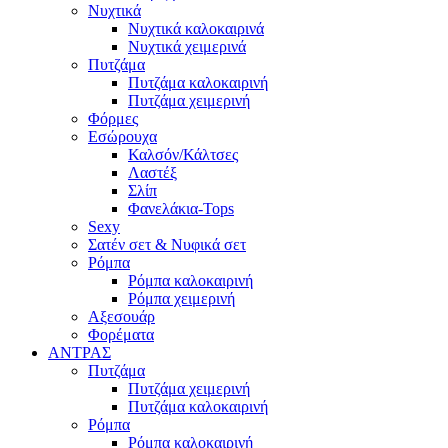
Νυχτικά
Νυχτικά καλοκαιρινά
Νυχτικά χειμερινά
Πυτζάμα
Πυτζάμα καλοκαιρινή
Πυτζάμα χειμερινή
Φόρμες
Εσώρουχα
Καλσόν/Κάλτσες
Λαστέξ
Σλίπ
Φανελάκια-Tops
Sexy
Σατέν σετ & Νυφικά σετ
Ρόμπα
Ρόμπα καλοκαιρινή
Ρόμπα χειμερινή
Αξεσουάρ
Φορέματα
ΑΝΤΡΑΣ
Πυτζάμα
Πυτζάμα χειμερινή
Πυτζάμα καλοκαιρινή
Ρόμπα
Ρόμπα καλοκαιρινή