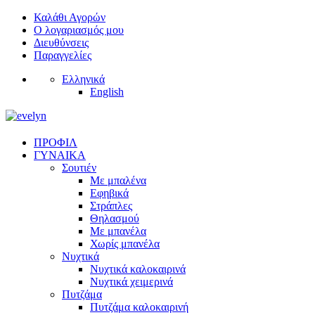
Καλάθι Αγορών
Ο λογαριασμός μου
Διευθύνσεις
Παραγγελίες
Ελληνικά
English
ΠΡΟΦΙΛ
ΓΥΝΑΙΚΑ
Σουτιέν
Με μπαλένα
Εφηβικά
Στράπλες
Θηλασμού
Με μπανέλα
Χωρίς μπανέλα
Νυχτικά
Νυχτικά καλοκαιρινά
Νυχτικά χειμερινά
Πυτζάμα
Πυτζάμα καλοκαιρινή