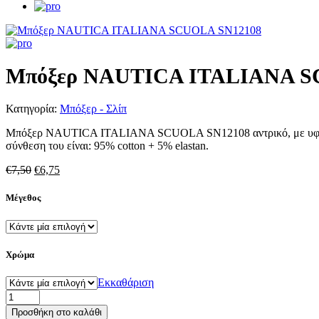
Μπόξερ NAUTICA ITALIANA S
Κατηγορία:
Μπόξερ - Σλίπ
Μπόξερ NAUTICA ITALIANA SCUOLA SN12108 αντρικό, με υφαντό
σύνθεση του είναι: 95% cotton + 5% elastan.
Original
Η
€
7,50
€
6,75
price
τρέχουσα
was:
τιμή
Μέγεθος
€7,50.
είναι:
€6,75.
Χρώμα
Εκκαθάριση
Μπόξερ
NAUTICA
Προσθήκη στο καλάθι