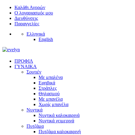
Καλάθι Αγορών
Ο λογαριασμός μου
Διευθύνσεις
Παραγγελίες
Ελληνικά
English
ΠΡΟΦΙΛ
ΓΥΝΑΙΚΑ
Σουτιέν
Με μπαλένα
Εφηβικά
Στράπλες
Θηλασμού
Με μπανέλα
Χωρίς μπανέλα
Νυχτικά
Νυχτικά καλοκαιρινά
Νυχτικά χειμερινά
Πυτζάμα
Πυτζάμα καλοκαιρινή