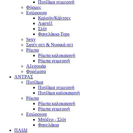
Πυτζάμα χειμερινή
Φόρμες
Εσώρουχα
Καλσόν/Κάλτσες
Λαστέξ
Σλίπ
Φανελάκια-Tops
Sexy
Σατέν σετ & Νυφικά σετ
Ρόμπα
Ρόμπα καλοκαιρινή
Ρόμπα χειμερινή
Αξεσουάρ
Φορέματα
ΑΝΤΡΑΣ
Πυτζάμα
Πυτζάμα χειμερινή
Πυτζάμα καλοκαιρινή
Ρόμπα
Ρόμπα καλοκαιρινή
Ρόμπα χειμερινή
Εσώρουχα
Μπόξερ - Σλίπ
Φανελάκια
ΠΑΙΔΙ