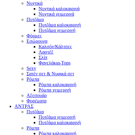
Νυχτικά
Νυχτικά καλοκαιρινά
Νυχτικά χειμερινά
Πυτζάμα
Πυτζάμα καλοκαιρινή
Πυτζάμα χειμερινή
Φόρμες
Εσώρουχα
Καλσόν/Κάλτσες
Λαστέξ
Σλίπ
Φανελάκια-Tops
Sexy
Σατέν σετ & Νυφικά σετ
Ρόμπα
Ρόμπα καλοκαιρινή
Ρόμπα χειμερινή
Αξεσουάρ
Φορέματα
ΑΝΤΡΑΣ
Πυτζάμα
Πυτζάμα χειμερινή
Πυτζάμα καλοκαιρινή
Ρόμπα
Ρόμπα καλοκαιρινή