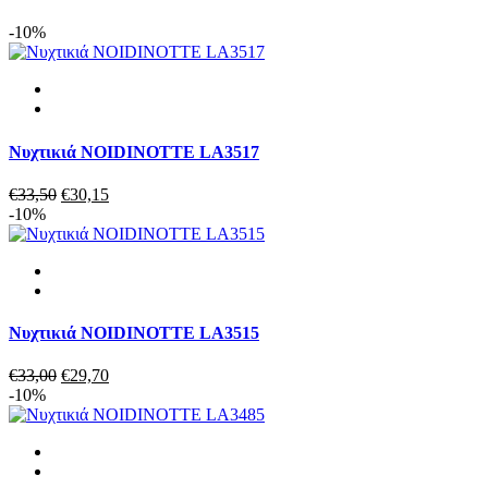
ποσότητα
-10%
Νυχτικιά NOIDINOTTE LA3517
Original
Η
€
33,50
€
30,15
price
τρέχουσα
-10%
was:
τιμή
€33,50.
είναι:
€30,15.
Νυχτικιά NOIDINOTTE LA3515
Original
Η
€
33,00
€
29,70
price
τρέχουσα
-10%
was:
τιμή
€33,00.
είναι:
€29,70.