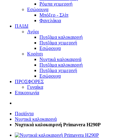
Ρόμπα χειμερινή
Εσώρουχα
Μπόξερ - Σλίπ
Φανελάκια
ΠΑΙΔΙ
Αγόρι
Πυτζάμα καλοκαιρινή
Πυτζάμα χειμερινή
Εσώρουχα
Κορίτσι
Νυχτικά καλοκαιρινά
Πυτζάμα καλοκαιρινή
Πυτζάμα χειμερινή
Εσώρουχα
ΠΡΟΣΦΟΡΕΣ
Γυναίκα
Επικοινωνία
Προϊόντα
Νυχτικά καλοκαιρινά
Νυχτικιά καλοκαιρινή Primavera H290P