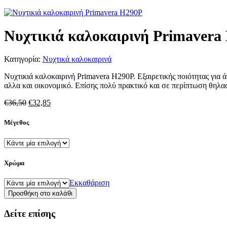
Νυχτικιά καλοκαιρινή Primavera
Κατηγορία:
Νυχτικά καλοκαιρινά
Νυχτικιά καλοκαιρινή Primavera H290P. Εξαιρετικής ποιότητας για 
αλλα και οικονομικό. Επίσης πολύ πρακτικό και σε περίπτωση 
Original
Η
€
36,50
€
32,85
price
τρέχουσα
was:
τιμή
Μέγεθος
€36,50.
είναι:
€32,85.
Χρώμα
Εκκαθάριση
Νυχτικιά
Προσθήκη στο καλάθι
καλοκαιρινή
Primavera
Δείτε επίσης
H290P