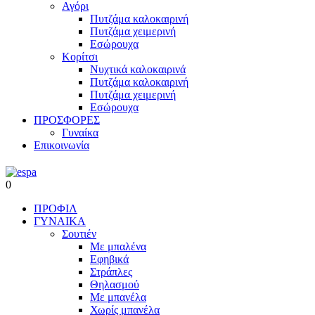
Αγόρι
Πυτζάμα καλοκαιρινή
Πυτζάμα χειμερινή
Εσώρουχα
Κορίτσι
Νυχτικά καλοκαιρινά
Πυτζάμα καλοκαιρινή
Πυτζάμα χειμερινή
Εσώρουχα
ΠΡΟΣΦΟΡΕΣ
Γυναίκα
Επικοινωνία
0
ΠΡΟΦΙΛ
ΓΥΝΑΙΚΑ
Σουτιέν
Με μπαλένα
Εφηβικά
Στράπλες
Θηλασμού
Με μπανέλα
Χωρίς μπανέλα