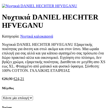
Νυχτικιά DANIEL HECHTER
HFVEGANU
Κατηγορία:
Νυχτικά καλοκαιρινά
Νυχτικιά DANIEL HECHTER HFVEGANU Εξαιρετικής
ποιότητας για άνεση και στυλ ακόμα και στον ύπνο. Μια ωραία
επιλογή για σας αλλά και για κάποιο αγαπημένο σας πρόσωπο ένα
δώρο πρακτικό αλλα και οικονομικό. Εγγύηση στο πλύσιμο, δεν
βγάζει χρώμα, εξαιρετικής ποιότητας. Διατίθεται σε μεγέθη απο XS
εως XL. Φτιαγμένο από μαλακό και φυσικό ύφασμα. Σύνθεση:
100% COTTON. ΓΑΛΛΙΚΗΣ ΕΤΑΙΡΕΙΑΣ
Original
Η
€
26,90
€
24,21
price
τρέχουσα
was:
τιμή
Μέγεθος
€26,90.
είναι:
€24,21.
Χρώμα