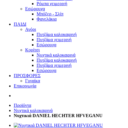
Ρόμπα χειμερινή
Εσώρουχα
Μπόξερ - Σλίπ
Φανελάκια
ΠΑΙΔΙ
Αγόρι
Πυτζάμα καλοκαιρινή
Πυτζάμα χειμερινή
Εσώρουχα
Κορίτσι
Νυχτικά καλοκαιρινά
Πυτζάμα καλοκαιρινή
Πυτζάμα χειμερινή
Εσώρουχα
ΠΡΟΣΦΟΡΕΣ
Γυναίκα
Επικοινωνία
Προϊόντα
Νυχτικά καλοκαιρινά
Νυχτικιά DANIEL HECHTER HFVEGANU