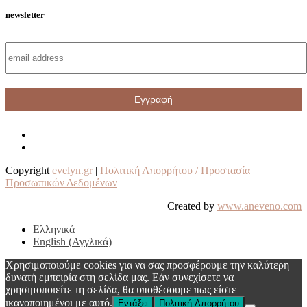
newsletter
Copyright
evelyn.gr
|
Πολιτική Απορρήτου / Προστασία
Προσωπικών Δεδομένων
Created by
www.aneveno.com
Ελληνικά
English
(
Αγγλικά
)
Χρησιμοποιούμε cookies για να σας προσφέρουμε την καλύτερη
δυνατή εμπειρία στη σελίδα μας. Εάν συνεχίσετε να
χρησιμοποιείτε τη σελίδα, θα υποθέσουμε πως είστε
ικανοποιημένοι με αυτό.
Εντάξει
Πολιτική Απορρήτου