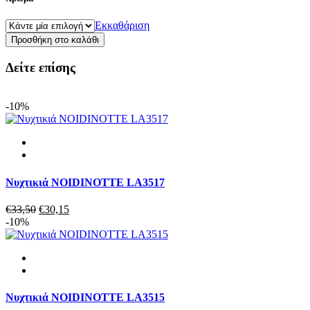
Εκκαθάριση
Νυχτικιά
Προσθήκη στο καλάθι
DANIEL
HECHTER
Δείτε επίσης
HFVEGANU
ποσότητα
-10%
Νυχτικιά NOIDINOTTE LA3517
Original
Η
€
33,50
€
30,15
price
τρέχουσα
-10%
was:
τιμή
€33,50.
είναι:
€30,15.
Νυχτικιά NOIDINOTTE LA3515