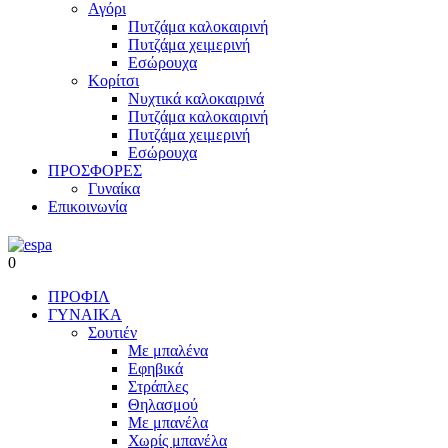
Αγόρι
Πυτζάμα καλοκαιρινή
Πυτζάμα χειμερινή
Εσώρουχα
Κορίτσι
Νυχτικά καλοκαιρινά
Πυτζάμα καλοκαιρινή
Πυτζάμα χειμερινή
Εσώρουχα
ΠΡΟΣΦΟΡΕΣ
Γυναίκα
Επικοινωνία
0
ΠΡΟΦΙΛ
ΓΥΝΑΙΚΑ
Σουτιέν
Με μπαλένα
Εφηβικά
Στράπλες
Θηλασμού
Με μπανέλα
Χωρίς μπανέλα