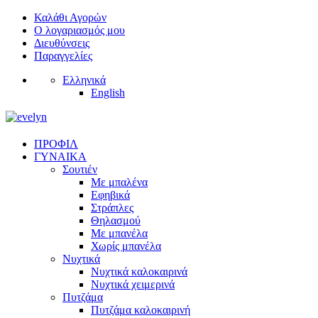
Καλάθι Αγορών
Ο λογαριασμός μου
Διευθύνσεις
Παραγγελίες
Ελληνικά
English
ΠΡΟΦΙΛ
ΓΥΝΑΙΚΑ
Σουτιέν
Με μπαλένα
Εφηβικά
Στράπλες
Θηλασμού
Με μπανέλα
Χωρίς μπανέλα
Νυχτικά
Νυχτικά καλοκαιρινά
Νυχτικά χειμερινά
Πυτζάμα
Πυτζάμα καλοκαιρινή