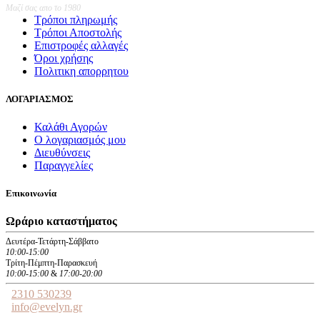
Μαζί σας απο το 1980
Τρόποι πληρωμής
Τρόποι Αποστολής
Επιστροφές αλλαγές
Όροι χρήσης
Πολιτικη απορρητου
ΛΟΓΑΡΙΑΣΜΟΣ
Καλάθι Αγορών
Ο λογαριασμός μου
Διευθύνσεις
Παραγγελίες
Επικοινωνία
Ωράριο καταστήματος
Δευτέρα-Τετάρτη-Σάββατο
10:00-15:00
Τρίτη-Πέμπτη-Παρασκευή
10:00-15:00
&
17:00-20:00
2310 530239
info@evelyn.gr