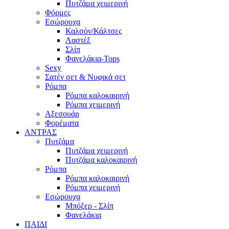
Πυτζάμα χειμερινή
Φόρμες
Εσώρουχα
Καλσόν/Κάλτσες
Λαστέξ
Σλίπ
Φανελάκια-Tops
Sexy
Σατέν σετ & Νυφικά σετ
Ρόμπα
Ρόμπα καλοκαιρινή
Ρόμπα χειμερινή
Αξεσουάρ
Φορέματα
ΑΝΤΡΑΣ
Πυτζάμα
Πυτζάμα χειμερινή
Πυτζάμα καλοκαιρινή
Ρόμπα
Ρόμπα καλοκαιρινή
Ρόμπα χειμερινή
Εσώρουχα
Μπόξερ - Σλίπ
Φανελάκια
ΠΑΙΔΙ