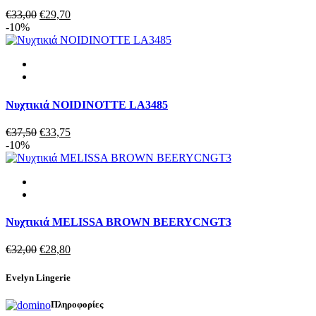
Original
Η
€
33,00
€
29,70
price
τρέχουσα
-10%
was:
τιμή
€33,00.
είναι:
€29,70.
Νυχτικιά NOIDINOTTE LA3485
Original
Η
€
37,50
€
33,75
price
τρέχουσα
-10%
was:
τιμή
€37,50.
είναι:
€33,75.
Νυχτικιά MELISSA BROWN BEERYCNGT3
Original
Η
€
32,00
€
28,80
price
τρέχουσα
was:
τιμή
Evelyn Lingerie
€32,00.
είναι:
€28,80.
Πληροφορίες