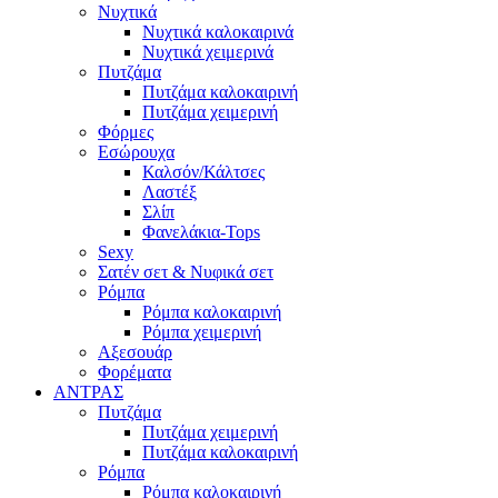
Νυχτικά
Νυχτικά καλοκαιρινά
Νυχτικά χειμερινά
Πυτζάμα
Πυτζάμα καλοκαιρινή
Πυτζάμα χειμερινή
Φόρμες
Εσώρουχα
Καλσόν/Κάλτσες
Λαστέξ
Σλίπ
Φανελάκια-Tops
Sexy
Σατέν σετ & Νυφικά σετ
Ρόμπα
Ρόμπα καλοκαιρινή
Ρόμπα χειμερινή
Αξεσουάρ
Φορέματα
ΑΝΤΡΑΣ
Πυτζάμα
Πυτζάμα χειμερινή
Πυτζάμα καλοκαιρινή
Ρόμπα
Ρόμπα καλοκαιρινή