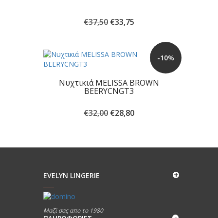
Original
Η
€
37,50
€
33,75
price
τρέχουσα
was:
τιμή
€37,50.
είναι:
-10%
€33,75.
Νυχτικιά MELISSA BROWN
BEERYCNGT3
Original
Η
€
32,00
€
28,80
price
τρέχουσα
was:
τιμή
€32,00.
είναι:
€28,80.
EVELYN LINGERIE
Μαζί σας απο το 1980