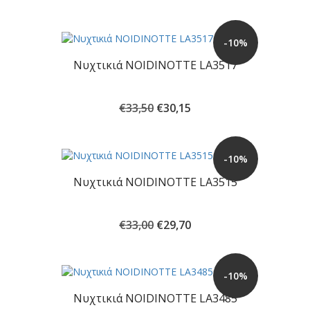
-10%
Νυχτικιά NOIDINOTTE LA3517
Original
Η
€
33,50
€
30,15
price
τρέχουσα
was:
τιμή
€33,50.
είναι:
-10%
€30,15.
Νυχτικιά NOIDINOTTE LA3515
Original
Η
€
33,00
€
29,70
price
τρέχουσα
was:
τιμή
€33,00.
είναι:
-10%
€29,70.
Νυχτικιά NOIDINOTTE LA3485