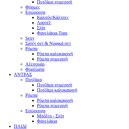
Πυτζάμα χειμερινή
Φόρμες
Εσώρουχα
Καλσόν/Κάλτσες
Λαστέξ
Σλίπ
Φανελάκια-Tops
Sexy
Σατέν σετ & Νυφικά σετ
Ρόμπα
Ρόμπα καλοκαιρινή
Ρόμπα χειμερινή
Αξεσουάρ
Φορέματα
ΑΝΤΡΑΣ
Πυτζάμα
Πυτζάμα χειμερινή
Πυτζάμα καλοκαιρινή
Ρόμπα
Ρόμπα καλοκαιρινή
Ρόμπα χειμερινή
Εσώρουχα
Μπόξερ - Σλίπ
Φανελάκια
ΠΑΙΔΙ