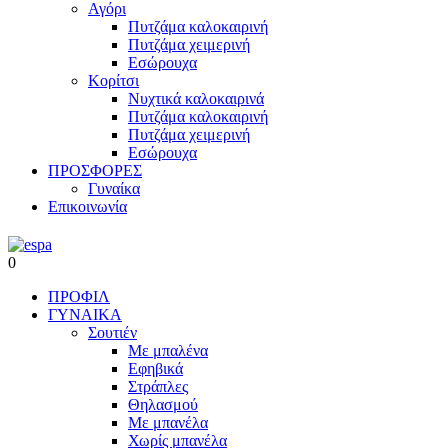
Αγόρι
Πυτζάμα καλοκαιρινή
Πυτζάμα χειμερινή
Εσώρουχα
Κορίτσι
Νυχτικά καλοκαιρινά
Πυτζάμα καλοκαιρινή
Πυτζάμα χειμερινή
Εσώρουχα
ΠΡΟΣΦΟΡΕΣ
Γυναίκα
Επικοινωνία
0
ΠΡΟΦΙΛ
ΓΥΝΑΙΚΑ
Σουτιέν
Με μπαλένα
Εφηβικά
Στράπλες
Θηλασμού
Με μπανέλα
Χωρίς μπανέλα