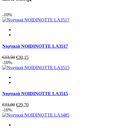
ποσότητα
-10%
Νυχτικιά NOIDINOTTE LA3517
Original
Η
€
33,50
€
30,15
price
τρέχουσα
-10%
was:
τιμή
€33,50.
είναι:
€30,15.
Νυχτικιά NOIDINOTTE LA3515
Original
Η
€
33,00
€
29,70
price
τρέχουσα
-10%
was:
τιμή
€33,00.
είναι:
€29,70.