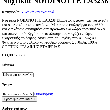
Νυχτικιά NOIDINOTTE LA3238
Κατηγορία:
Νυχτικά καλοκαιρινά
Νυχτικιά NOIDINOTTE LA3238 Εξαιρετικής ποιότητας για άνεση
και στυλ ακόμα και στον ύπνο. Μια ωραία επιλογή για σας αλλά
και για κάποιο αγαπημένο σας πρόσωπο ένα δώρο πρακτικό αλλα
και οικονομικό. Εγγύηση στο πλύσιμο, δεν βγάζει χρώμα,
εξαιρετικής ποιότητας. Διατίθεται σε μεγέθη απο XS εως XL.
Φτιαγμένο από μαλακό και φυσικό ύφασμα. Σύνθεση: 100%
COTTON. ΙΤΑΛΙΚΗΣ ΕΤΑΙΡΕΙΑΣ
Original
Η
€
33,00
€
29,70
price
τρέχουσα
was:
τιμή
Μέγεθος
€33,00.
είναι:
€29,70.
Χρώμα
Εκκαθάριση
Νυχτικιά
Προσθήκη στο καλάθι
NOIDINOTTE
LA3238
Δείτε επίσης