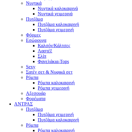
Νυχτικά
Νυχτικά καλοκαιρινά
Νυχτικά χειμερινά
Πυτζάμα
Πυτζάμα καλοκαιρινή
Πυτζάμα χειμερινή
Φόρμες
Εσώρουχα
Καλσόν/Κάλτσες
Λαστέξ
Σλίπ
Φανελάκια-Tops
Sexy
Σατέν σετ & Νυφικά σετ
Ρόμπα
Ρόμπα καλοκαιρινή
Ρόμπα χειμερινή
Αξεσουάρ
Φορέματα
ΑΝΤΡΑΣ
Πυτζάμα
Πυτζάμα χειμερινή
Πυτζάμα καλοκαιρινή
Ρόμπα
Ρόμπα καλοκαιρινή