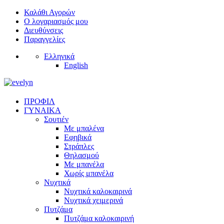
Καλάθι Αγορών
Ο λογαριασμός μου
Διευθύνσεις
Παραγγελίες
Ελληνικά
English
ΠΡΟΦΙΛ
ΓΥΝΑΙΚΑ
Σουτιέν
Με μπαλένα
Εφηβικά
Στράπλες
Θηλασμού
Με μπανέλα
Χωρίς μπανέλα
Νυχτικά
Νυχτικά καλοκαιρινά
Νυχτικά χειμερινά
Πυτζάμα
Πυτζάμα καλοκαιρινή