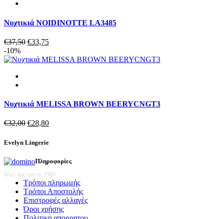
Νυχτικιά NOIDINOTTE LA3485
Original
Η
€
37,50
€
33,75
price
τρέχουσα
-10%
was:
τιμή
€37,50.
είναι:
€33,75.
Νυχτικιά MELISSA BROWN BEERYCNGT3
Original
Η
€
32,00
€
28,80
price
τρέχουσα
was:
τιμή
Evelyn Lingerie
€32,00.
είναι:
€28,80.
Πληροφορίες
Μαζί σας απο το 1980
Τρόποι πληρωμής
Τρόποι Αποστολής
Επιστροφές αλλαγές
Όροι χρήσης
Πολιτικη απορρητου