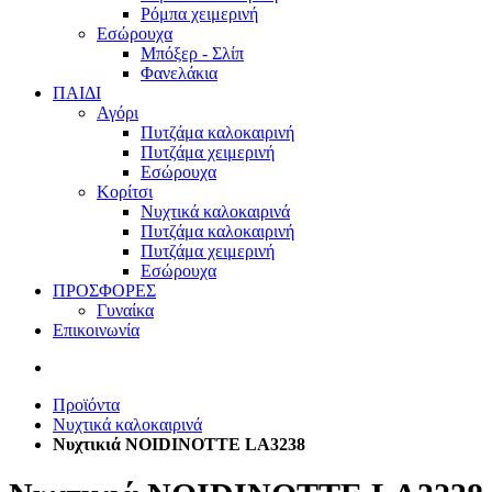
Ρόμπα χειμερινή
Εσώρουχα
Μπόξερ - Σλίπ
Φανελάκια
ΠΑΙΔΙ
Αγόρι
Πυτζάμα καλοκαιρινή
Πυτζάμα χειμερινή
Εσώρουχα
Κορίτσι
Νυχτικά καλοκαιρινά
Πυτζάμα καλοκαιρινή
Πυτζάμα χειμερινή
Εσώρουχα
ΠΡΟΣΦΟΡΕΣ
Γυναίκα
Επικοινωνία
Προϊόντα
Νυχτικά καλοκαιρινά
Νυχτικιά NOIDINOTTE LA3238