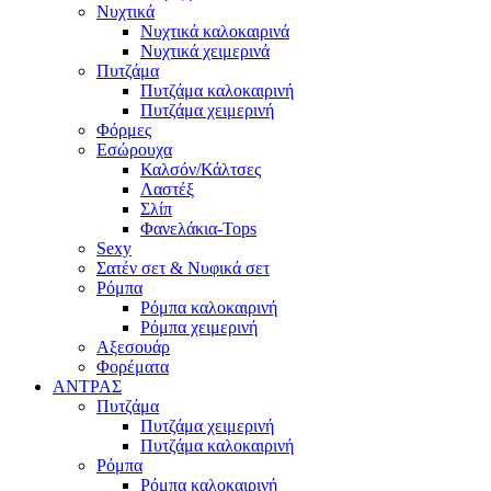
Νυχτικά
Νυχτικά καλοκαιρινά
Νυχτικά χειμερινά
Πυτζάμα
Πυτζάμα καλοκαιρινή
Πυτζάμα χειμερινή
Φόρμες
Εσώρουχα
Καλσόν/Κάλτσες
Λαστέξ
Σλίπ
Φανελάκια-Tops
Sexy
Σατέν σετ & Νυφικά σετ
Ρόμπα
Ρόμπα καλοκαιρινή
Ρόμπα χειμερινή
Αξεσουάρ
Φορέματα
ΑΝΤΡΑΣ
Πυτζάμα
Πυτζάμα χειμερινή
Πυτζάμα καλοκαιρινή
Ρόμπα
Ρόμπα καλοκαιρινή