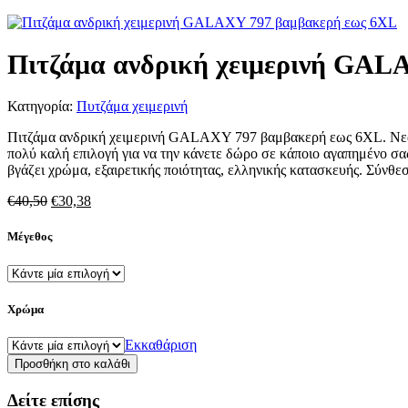
Πιτζάμα ανδρική χειμερινή GAL
Κατηγορία:
Πυτζάμα χειμερινή
Πιτζάμα ανδρική χειμερινή GALAXY 797 βαμβακερή εως 6XL. Νεανική,
πολύ καλή επιλογή για να την κάνετε δώρο σε κάποιο αγαπημένο σας 
βγάζει χρώμα, εξαιρετικής ποιότητας, ελληνικής κατασκευής. Σύνθ
Original
Η
€
40,50
€
30,38
price
τρέχουσα
was:
τιμή
Μέγεθος
€40,50.
είναι:
€30,38.
Χρώμα
Εκκαθάριση
Πιτζάμα
Προσθήκη στο καλάθι
ανδρική
χειμερινή
Δείτε επίσης