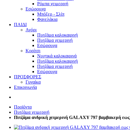
Ρόμπα χειμερινή
Εσώρουχα
Μπόξερ - Σλίπ
Φανελάκια
ΠΑΙΔΙ
Αγόρι
Πυτζάμα καλοκαιρινή
Πυτζάμα χειμερινή
Εσώρουχα
Κορίτσι
Νυχτικά καλοκαιρινά
Πυτζάμα καλοκαιρινή
Πυτζάμα χειμερινή
Εσώρουχα
ΠΡΟΣΦΟΡΕΣ
Γυναίκα
Επικοινωνία
Προϊόντα
Πυτζάμα χειμερινή
Πιτζάμα ανδρική χειμερινή GALAXY 797 βαμβακερή εω