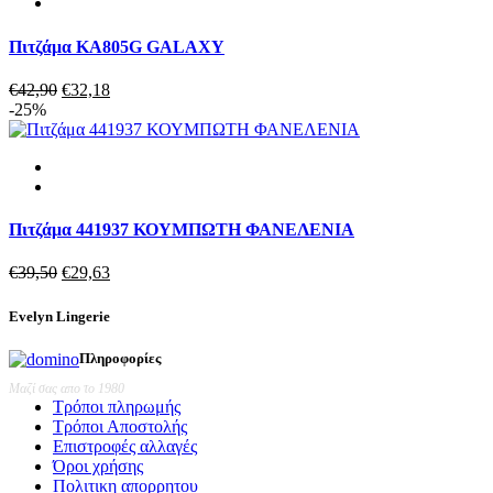
Πιτζάμα KA805G GALAXY
Original
Η
€
42,90
€
32,18
price
τρέχουσα
-25%
was:
τιμή
€42,90.
είναι:
€32,18.
Πιτζάμα 441937 ΚΟΥΜΠΩΤΗ ΦΑΝΕΛΕΝΙΑ
Original
Η
€
39,50
€
29,63
price
τρέχουσα
was:
τιμή
Evelyn Lingerie
€39,50.
είναι:
€29,63.
Πληροφορίες
Μαζί σας απο το 1980
Τρόποι πληρωμής
Τρόποι Αποστολής
Επιστροφές αλλαγές
Όροι χρήσης
Πολιτικη απορρητου