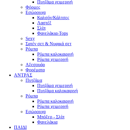
Πυτζάμα χειμερινή
Φόρμες
Εσώρουχα
Καλσόν/Κάλτσες
Λαστέξ
Σλίπ
Φανελάκια-Tops
Sexy
Σατέν σετ & Νυφικά σετ
Ρόμπα
Ρόμπα καλοκαιρινή
Ρόμπα χειμερινή
Αξεσουάρ
Φορέματα
ΑΝΤΡΑΣ
Πυτζάμα
Πυτζάμα χειμερινή
Πυτζάμα καλοκαιρινή
Ρόμπα
Ρόμπα καλοκαιρινή
Ρόμπα χειμερινή
Εσώρουχα
Μπόξερ - Σλίπ
Φανελάκια
ΠΑΙΔΙ