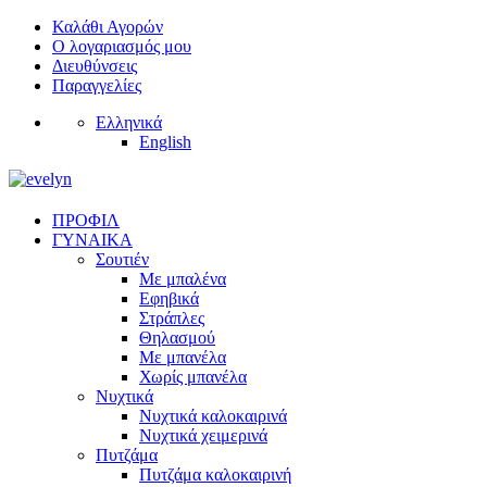
Καλάθι Αγορών
Ο λογαριασμός μου
Διευθύνσεις
Παραγγελίες
Ελληνικά
English
ΠΡΟΦΙΛ
ΓΥΝΑΙΚΑ
Σουτιέν
Με μπαλένα
Εφηβικά
Στράπλες
Θηλασμού
Με μπανέλα
Χωρίς μπανέλα
Νυχτικά
Νυχτικά καλοκαιρινά
Νυχτικά χειμερινά
Πυτζάμα
Πυτζάμα καλοκαιρινή