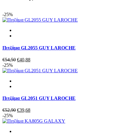
GALAXY
797
βαμβακερή
-25%
εως
6XL
ποσότητα
Πιτζάμα GL2055 GUY LAROCHE
Original
Η
€
54,50
€
40,88
price
τρέχουσα
-25%
was:
τιμή
€54,50.
είναι:
€40,88.
Πιτζάμα GL2051 GUY LAROCHE
Original
Η
€
52,90
€
39,68
price
τρέχουσα
-25%
was:
τιμή
€52,90.
είναι:
€39,68.