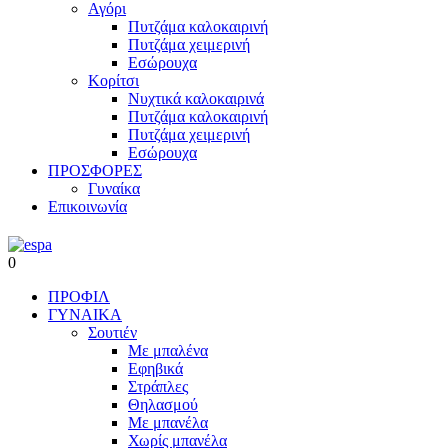
Αγόρι
Πυτζάμα καλοκαιρινή
Πυτζάμα χειμερινή
Εσώρουχα
Κορίτσι
Νυχτικά καλοκαιρινά
Πυτζάμα καλοκαιρινή
Πυτζάμα χειμερινή
Εσώρουχα
ΠΡΟΣΦΟΡΕΣ
Γυναίκα
Επικοινωνία
0
ΠΡΟΦΙΛ
ΓΥΝΑΙΚΑ
Σουτιέν
Με μπαλένα
Εφηβικά
Στράπλες
Θηλασμού
Με μπανέλα
Χωρίς μπανέλα