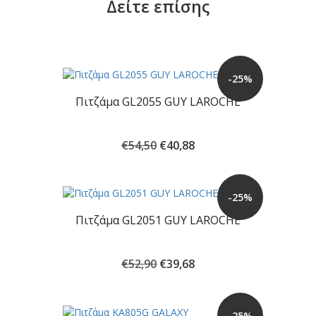
Δείτε επίσης
-25%
Πιτζάμα GL2055 GUY LAROCHE
Original
Η
€
54,50
€
40,88
price
τρέχουσα
was:
τιμή
€54,50.
είναι:
-25%
€40,88.
Πιτζάμα GL2051 GUY LAROCHE
Original
Η
€
52,90
€
39,68
price
τρέχουσα
was:
τιμή
€52,90.
είναι:
-25%