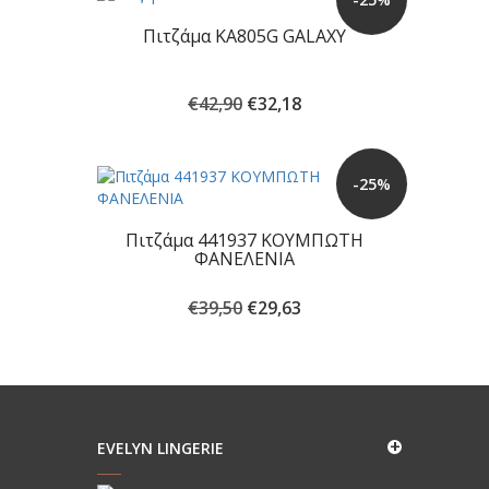
€39,68.
Πιτζάμα KA805G GALAXY
Original
Η
€
42,90
€
32,18
price
τρέχουσα
was:
τιμή
€42,90.
είναι:
-25%
€32,18.
Πιτζάμα 441937 ΚΟΥΜΠΩΤΗ
ΦΑΝΕΛΕΝΙΑ
Original
Η
€
39,50
€
29,63
price
τρέχουσα
was:
τιμή
€39,50.
είναι:
€29,63.
EVELYN LINGERIE