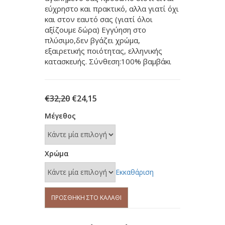
εύχρηστο και πρακτικό, αλλα γιατί όχι
και στον εαυτό σας (γιατί όλοι
αξίζουμε δώρα) Εγγύηση στο
πλύσιμο,δεν βγάζει χρώμα,
εξαιρετικής ποιότητας, ελληνικής
κατασκευής. Σύνθεση:100% βαμβάκι
Original
Η
€
32,20
€
24,15
price
τρέχουσα
Μέγεθος
was:
τιμή
€32,20.
είναι:
€24,15.
Χρώμα
Εκκαθάριση
Πιτζάμα
ΠΡΟΣΘΉΚΗ ΣΤΟ ΚΑΛΆΘΙ
ΝΙΚΗΦΟΡΟΣ
1801
ποσότητα