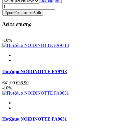
Εκκαθάριση
Πιτζάμα
σορτς
Προσθήκη στο καλάθι
GALAXY
607G
Δείτε επίσης
ποσότητα
-10%
Πυτζάμα NOIDINOTTE FA9713
Original
Η
€
41,00
€
36,90
price
τρέχουσα
-10%
was:
τιμή
€41,00.
είναι:
€36,90.
Πυτζάμα NOIDINOTTE FA9631