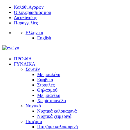
Καλάθι Αγορών
Ο λογαριασμός μου
Διευθύνσεις
Παραγγελίες
Ελληνικά
English
ΠΡΟΦΙΛ
ΓΥΝΑΙΚΑ
Σουτιέν
Με μπαλένα
Εφηβικά
Στράπλες
Θηλασμού
Με μπανέλα
Χωρίς μπανέλα
Νυχτικά
Νυχτικά καλοκαιρινά
Νυχτικά χειμερινά
Πυτζάμα
Πυτζάμα καλοκαιρινή