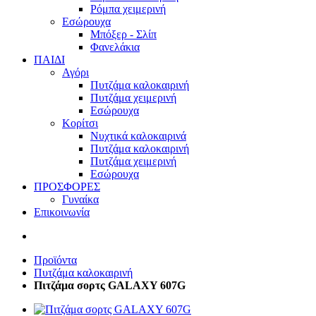
Ρόμπα χειμερινή
Εσώρουχα
Μπόξερ - Σλίπ
Φανελάκια
ΠΑΙΔΙ
Αγόρι
Πυτζάμα καλοκαιρινή
Πυτζάμα χειμερινή
Εσώρουχα
Κορίτσι
Νυχτικά καλοκαιρινά
Πυτζάμα καλοκαιρινή
Πυτζάμα χειμερινή
Εσώρουχα
ΠΡΟΣΦΟΡΕΣ
Γυναίκα
Επικοινωνία
Προϊόντα
Πυτζάμα καλοκαιρινή
Πιτζάμα σορτς GALAXY 607G