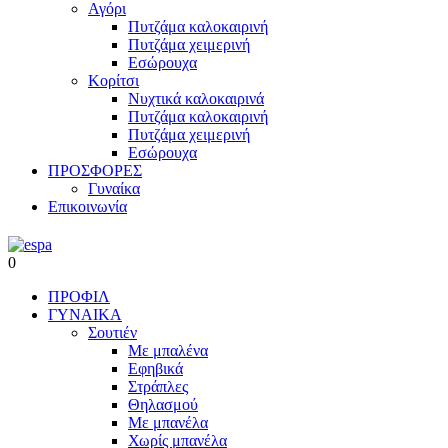
Αγόρι
Πυτζάμα καλοκαιρινή
Πυτζάμα χειμερινή
Εσώρουχα
Κορίτσι
Νυχτικά καλοκαιρινά
Πυτζάμα καλοκαιρινή
Πυτζάμα χειμερινή
Εσώρουχα
ΠΡΟΣΦΟΡΕΣ
Γυναίκα
Επικοινωνία
0
ΠΡΟΦΙΛ
ΓΥΝΑΙΚΑ
Σουτιέν
Με μπαλένα
Εφηβικά
Στράπλες
Θηλασμού
Με μπανέλα
Χωρίς μπανέλα