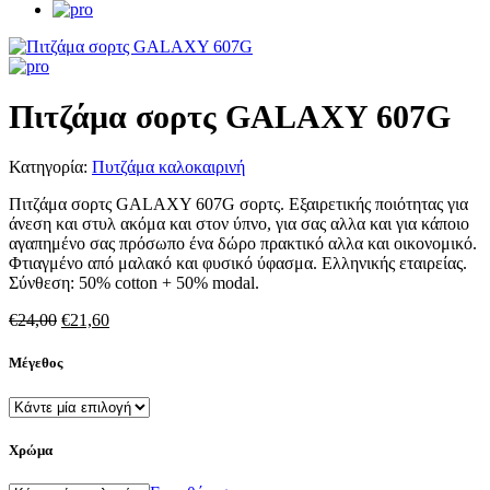
Πιτζάμα σορτς GALAXY 607G
Κατηγορία:
Πυτζάμα καλοκαιρινή
Πιτζάμα σορτς GALAXY 607G σορτς. Εξαιρετικής ποιότητας για
άνεση και στυλ ακόμα και στον ύπνο, για σας αλλα και για κάποιο
αγαπημένο σας πρόσωπο ένα δώρο πρακτικό αλλα και οικονομικό.
Φτιαγμένο από μαλακό και φυσικό ύφασμα. Ελληνικής εταιρείας.
Σύνθεση: 50% cotton + 50% modal.
Original
Η
€
24,00
€
21,60
price
τρέχουσα
was:
τιμή
Μέγεθος
€24,00.
είναι:
€21,60.
Χρώμα