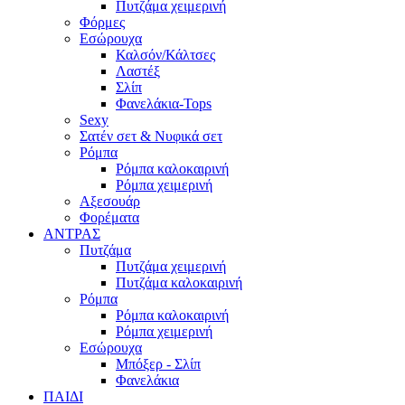
Πυτζάμα χειμερινή
Φόρμες
Εσώρουχα
Καλσόν/Κάλτσες
Λαστέξ
Σλίπ
Φανελάκια-Tops
Sexy
Σατέν σετ & Νυφικά σετ
Ρόμπα
Ρόμπα καλοκαιρινή
Ρόμπα χειμερινή
Αξεσουάρ
Φορέματα
ΑΝΤΡΑΣ
Πυτζάμα
Πυτζάμα χειμερινή
Πυτζάμα καλοκαιρινή
Ρόμπα
Ρόμπα καλοκαιρινή
Ρόμπα χειμερινή
Εσώρουχα
Μπόξερ - Σλίπ
Φανελάκια
ΠΑΙΔΙ