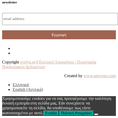
newsletter
Copyright
evelyn.gr
|
Πολιτική Απορρήτου / Προστασία
Προσωπικών Δεδομένων
Created by
www.aneveno.com
Ελληνικά
English
(
Αγγλικά
)
Χρησιμοποιούμε cookies για να σας προσφέρουμε την καλύτερη
δυνατή εμπειρία στη σελίδα μας. Εάν συνεχίσετε να
χρησιμοποιείτε τη σελίδα, θα υποθέσουμε πως είστε
ικανοποιημένοι με αυτό.
Εντάξει
Πολιτική Απορρήτου