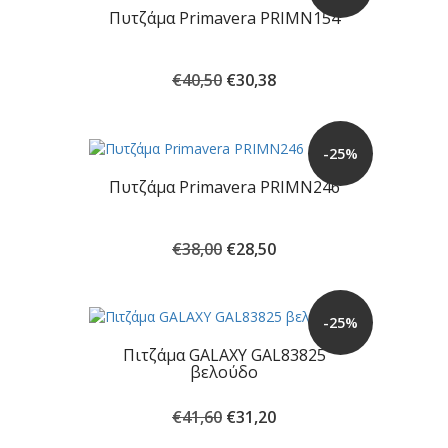
Πυτζάμα Primavera PRIMN154
Original
Η
€
40,50
€
30,38
price
τρέχουσα
was:
τιμή
€40,50.
είναι:
-25%
€30,38.
Πυτζάμα Primavera PRIMN246
Original
Η
€
38,00
€
28,50
price
τρέχουσα
was:
τιμή
€38,00.
είναι:
-25%
€28,50.
Πιτζάμα GALAXY GAL83825
βελούδο
Original
Η
€
41,60
€
31,20
price
τρέχουσα