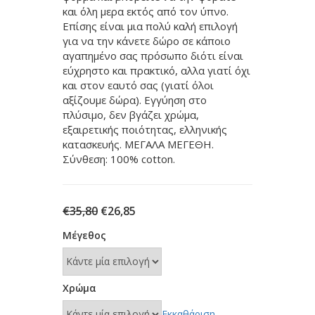
και όλη μερα εκτός από τον ύπνο.
Επίσης είναι μια πολύ καλή επιλογή
για να την κάνετε δώρο σε κάποιο
αγαπημένο σας πρόσωπο διότι είναι
εύχρηστο και πρακτικό, αλλα γιατί όχι
και στον εαυτό σας (γιατί όλοι
αξίζουμε δώρα). Εγγύηση στο
πλύσιμο, δεν βγάζει χρώμα,
εξαιρετικής ποιότητας, ελληνικής
κατασκευής. ΜΕΓΑΛΑ ΜΕΓΕΘΗ.
Σύνθεση: 100% cotton.
Original
Η
€
35,80
€
26,85
price
τρέχουσα
Μέγεθος
was:
τιμή
€35,80.
είναι:
€26,85.
Χρώμα
Εκκαθάριση