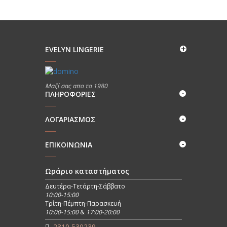
was:
τιμή
€41,60.
είναι:
€31,20.
EVELYN LINGERIE
Μαζί σας απο το 1980
ΠΛΗΡΟΦΟΡΊΕΣ
ΛΟΓΑΡΙΑΣΜΟΣ
ΕΠΙΚΟΙΝΩΝΊΑ
Ωράριο καταστήματος
Δευτέρα-Τετάρτη-Σάββατο
10:00-15:00
Τρίτη-Πέμπτη-Παρασκευή
10:00-15:00
&
17:00-20:00
2310 530239