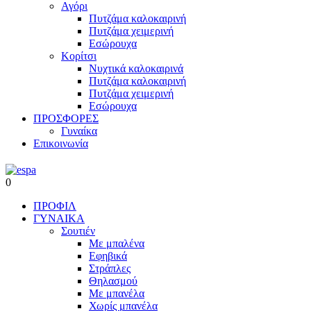
Αγόρι
Πυτζάμα καλοκαιρινή
Πυτζάμα χειμερινή
Εσώρουχα
Κορίτσι
Νυχτικά καλοκαιρινά
Πυτζάμα καλοκαιρινή
Πυτζάμα χειμερινή
Εσώρουχα
ΠΡΟΣΦΟΡΕΣ
Γυναίκα
Επικοινωνία
0
ΠΡΟΦΙΛ
ΓΥΝΑΙΚΑ
Σουτιέν
Με μπαλένα
Εφηβικά
Στράπλες
Θηλασμού
Με μπανέλα
Χωρίς μπανέλα