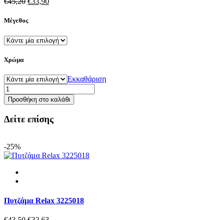
Original
Η
€
45,20
€
33,90
price
τρέχουσα
was:
τιμή
Μέγεθος
€45,20.
είναι:
€33,90.
Χρώμα
Εκκαθάριση
Πυτζάμα
γυναικεία
Προσθήκη στο καλάθι
χειμερινή
LINCLALOR
Δείτε επίσης
92606
ποσότητα
-25%
Πυτζάμα Relax 3225018
Original
Η
€
43,50
€
32,63