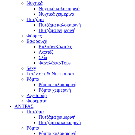
Νυχτικά
Νυχτικά καλοκαιρινά
Νυχτικά χειμερινά
Πυτζάμα
Πυτζάμα καλοκαιρινή
Πυτζάμα χειμερινή
Φόρμες
Εσώρουχα
Καλσόν/Κάλτσες
Λαστέξ
Σλίπ
Φανελάκια-Tops
Sexy
Σατέν σετ & Νυφικά σετ
Ρόμπα
Ρόμπα καλοκαιρινή
Ρόμπα χειμερινή
Αξεσουάρ
Φορέματα
ΑΝΤΡΑΣ
Πυτζάμα
Πυτζάμα χειμερινή
Πυτζάμα καλοκαιρινή
Ρόμπα
Ρόμπα καλοκαιρινή