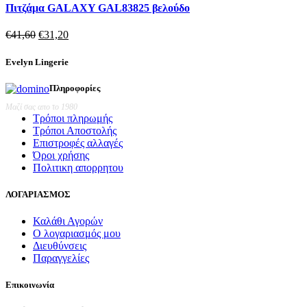
Πιτζάμα GALAXY GAL83825 βελούδο
Original
Η
€
41,60
€
31,20
price
τρέχουσα
was:
τιμή
Evelyn Lingerie
€41,60.
είναι:
€31,20.
Πληροφορίες
Μαζί σας απο το 1980
Τρόποι πληρωμής
Τρόποι Αποστολής
Επιστροφές αλλαγές
Όροι χρήσης
Πολιτικη απορρητου
ΛΟΓΑΡΙΑΣΜΟΣ
Καλάθι Αγορών
Ο λογαριασμός μου
Διευθύνσεις
Παραγγελίες
Επικοινωνία