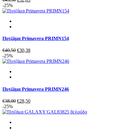
price
τρέχουσα
-25%
was:
τιμή
€43,50.
είναι:
€32,63.
Πυτζάμα Primavera PRIMN154
Original
Η
€
40,50
€
30,38
price
τρέχουσα
-25%
was:
τιμή
€40,50.
είναι:
€30,38.
Πυτζάμα Primavera PRIMN246
Original
Η
€
38,00
€
28,50
price
τρέχουσα
-25%
was:
τιμή
€38,00.
είναι:
€28,50.