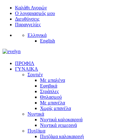
Καλάθι Αγορών
Ο λογαριασμός μου
Διευθύνσεις
Παραγγελίες
Ελληνικά
English
ΠΡΟΦΙΛ
ΓΥΝΑΙΚΑ
Σουτιέν
Με μπαλένα
Εφηβικά
Στράπλες
Θηλασμού
Με μπανέλα
Χωρίς μπανέλα
Νυχτικά
Νυχτικά καλοκαιρινά
Νυχτικά χειμερινά
Πυτζάμα
Πυτζάμα καλοκαιρινή