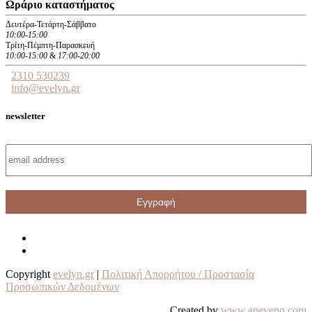
Ωράριο καταστήματος
Δευτέρα-Τετάρτη-Σάββατο
10:00-15:00
Τρίτη-Πέμπτη-Παρασκευή
10:00-15:00
&
17:00-20:00
2310 530239
info@evelyn.gr
newsletter
Copyright
evelyn.gr
|
Πολιτική Απορρήτου / Προστασία
Προσωπικών Δεδομένων
Created by
www.aneveno.com