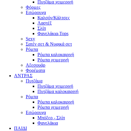
Πυτζάμα χειμερινή
Φόρμες
Εσώρουχα
Καλσόν/Κάλτσες
Λαστέξ
Σλίπ
Φανελάκια-Tops
Sexy
Σατέν σετ & Νυφικά σετ
Ρόμπα
Ρόμπα καλοκαιρινή
Ρόμπα χειμερινή
Αξεσουάρ
Φορέματα
ΑΝΤΡΑΣ
Πυτζάμα
Πυτζάμα χειμερινή
Πυτζάμα καλοκαιρινή
Ρόμπα
Ρόμπα καλοκαιρινή
Ρόμπα χειμερινή
Εσώρουχα
Μπόξερ - Σλίπ
Φανελάκια
ΠΑΙΔΙ