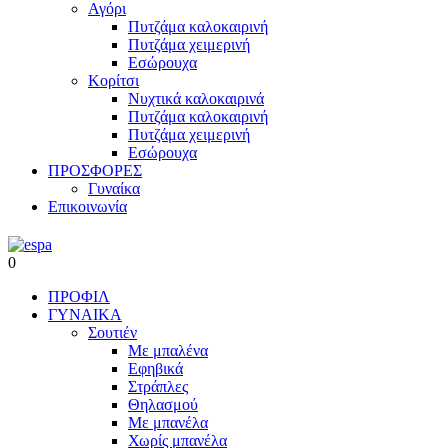
Αγόρι
Πυτζάμα καλοκαιρινή
Πυτζάμα χειμερινή
Εσώρουχα
Κορίτσι
Νυχτικά καλοκαιρινά
Πυτζάμα καλοκαιρινή
Πυτζάμα χειμερινή
Εσώρουχα
ΠΡΟΣΦΟΡΕΣ
Γυναίκα
Επικοινωνία
0
ΠΡΟΦΙΛ
ΓΥΝΑΙΚΑ
Σουτιέν
Με μπαλένα
Εφηβικά
Στράπλες
Θηλασμού
Με μπανέλα
Χωρίς μπανέλα