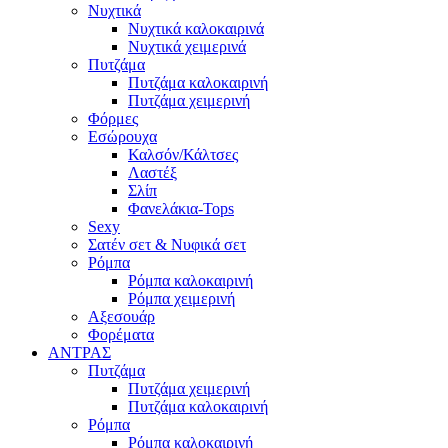
Νυχτικά
Νυχτικά καλοκαιρινά
Νυχτικά χειμερινά
Πυτζάμα
Πυτζάμα καλοκαιρινή
Πυτζάμα χειμερινή
Φόρμες
Εσώρουχα
Καλσόν/Κάλτσες
Λαστέξ
Σλίπ
Φανελάκια-Tops
Sexy
Σατέν σετ & Νυφικά σετ
Ρόμπα
Ρόμπα καλοκαιρινή
Ρόμπα χειμερινή
Αξεσουάρ
Φορέματα
ΑΝΤΡΑΣ
Πυτζάμα
Πυτζάμα χειμερινή
Πυτζάμα καλοκαιρινή
Ρόμπα
Ρόμπα καλοκαιρινή