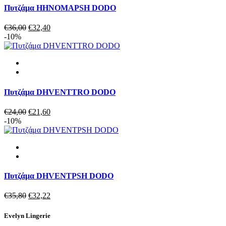
Πυτζάμα HHNOMAPSH DODO
Original
Η
€
36,00
€
32,40
price
τρέχουσα
-10%
was:
τιμή
€36,00.
είναι:
€32,40.
Πυτζάμα DHVENTTRO DODO
Original
Η
€
24,00
€
21,60
price
τρέχουσα
-10%
was:
τιμή
€24,00.
είναι:
€21,60.
Πυτζάμα DHVENTPSH DODO
Original
Η
€
35,80
€
32,22
price
τρέχουσα
was:
τιμή
Evelyn Lingerie
€35,80.
είναι: