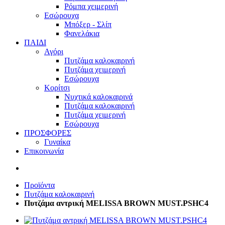
Ρόμπα χειμερινή
Εσώρουχα
Μπόξερ - Σλίπ
Φανελάκια
ΠΑΙΔΙ
Αγόρι
Πυτζάμα καλοκαιρινή
Πυτζάμα χειμερινή
Εσώρουχα
Κορίτσι
Νυχτικά καλοκαιρινά
Πυτζάμα καλοκαιρινή
Πυτζάμα χειμερινή
Εσώρουχα
ΠΡΟΣΦΟΡΕΣ
Γυναίκα
Επικοινωνία
Προϊόντα
Πυτζάμα καλοκαιρινή
Πυτζάμα αντρική MELISSA BROWN MUST.PSHC4