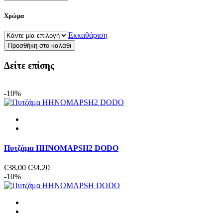
Χρώμα
Εκκαθάριση
Πυτζάμα
Προσθήκη στο καλάθι
αντρική
MELISSA
Δείτε επίσης
BROWN
MUST.PSHC4
ποσότητα
-10%
Πυτζάμα HHNOMAPSH2 DODO
Original
Η
€
38,00
€
34,20
price
τρέχουσα
-10%
was:
τιμή
€38,00.
είναι:
€34,20.