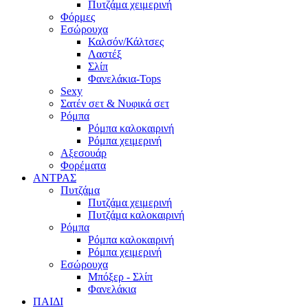
Πυτζάμα χειμερινή
Φόρμες
Εσώρουχα
Καλσόν/Κάλτσες
Λαστέξ
Σλίπ
Φανελάκια-Tops
Sexy
Σατέν σετ & Νυφικά σετ
Ρόμπα
Ρόμπα καλοκαιρινή
Ρόμπα χειμερινή
Αξεσουάρ
Φορέματα
ΑΝΤΡΑΣ
Πυτζάμα
Πυτζάμα χειμερινή
Πυτζάμα καλοκαιρινή
Ρόμπα
Ρόμπα καλοκαιρινή
Ρόμπα χειμερινή
Εσώρουχα
Μπόξερ - Σλίπ
Φανελάκια
ΠΑΙΔΙ