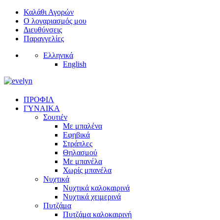
Καλάθι Αγορών
Ο λογαριασμός μου
Διευθύνσεις
Παραγγελίες
Ελληνικά
English
ΠΡΟΦΙΛ
ΓΥΝΑΙΚΑ
Σουτιέν
Με μπαλένα
Εφηβικά
Στράπλες
Θηλασμού
Με μπανέλα
Χωρίς μπανέλα
Νυχτικά
Νυχτικά καλοκαιρινά
Νυχτικά χειμερινά
Πυτζάμα
Πυτζάμα καλοκαιρινή