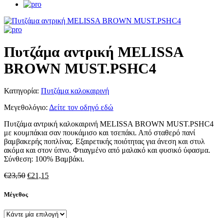
Πυτζάμα αντρική MELISSA
BROWN MUST.PSHC4
Κατηγορία:
Πυτζάμα καλοκαιρινή
Μεγεθολόγιο:
Δείτε τον οδηγό εδώ
Πυτζάμα αντρική καλοκαιρινή MELISSA BROWN MUST.PSHC4
με κουμπάκια σαν πουκάμισο και τσεπάκι. Από σταθερό πανί
βαμβακερής ποπλίνας. Εξαιρετικής ποιότητας για άνεση και στυλ
ακόμα και στον ύπνο. Φτιαγμένο από μαλακό και φυσικό ύφασμα.
Σύνθεση: 100% Βαμβάκι.
Original
Η
€
23,50
€
21,15
price
τρέχουσα
was:
τιμή
Μέγεθος
€23,50.
είναι:
€21,15.