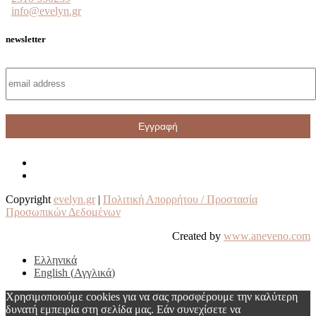
info@evelyn.gr
newsletter
Copyright
evelyn.gr
|
Πολιτική Απορρήτου / Προστασία
Προσωπικών Δεδομένων
Created by
www.aneveno.com
Ελληνικά
English
(
Αγγλικά
)
Χρησιμοποιούμε cookies για να σας προσφέρουμε την καλύτερη
δυνατή εμπειρία στη σελίδα μας. Εάν συνεχίσετε να