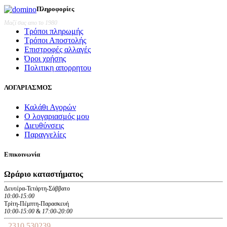
€32,22.
Πληροφορίες
Μαζί σας απο το 1980
Τρόποι πληρωμής
Τρόποι Αποστολής
Επιστροφές αλλαγές
Όροι χρήσης
Πολιτικη απορρητου
ΛΟΓΑΡΙΑΣΜΟΣ
Καλάθι Αγορών
Ο λογαριασμός μου
Διευθύνσεις
Παραγγελίες
Επικοινωνία
Ωράριο καταστήματος
Δευτέρα-Τετάρτη-Σάββατο
10:00-15:00
Τρίτη-Πέμπτη-Παρασκευή
10:00-15:00
&
17:00-20:00
2310 530239