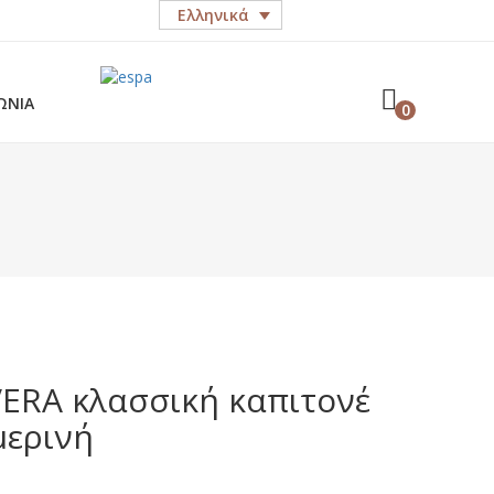
Ελληνικά
ΩΝΊΑ
0
ERA κλασσική καπιτονέ
μερινή