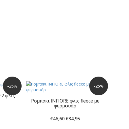
-25%
-25%
2 φλις
Ρομπάκι INFIORE φλις fleece με
φερμουάρ
Original
Η
€
46,60
€
34,95
έχουσα
price
τρέχουσα
ή