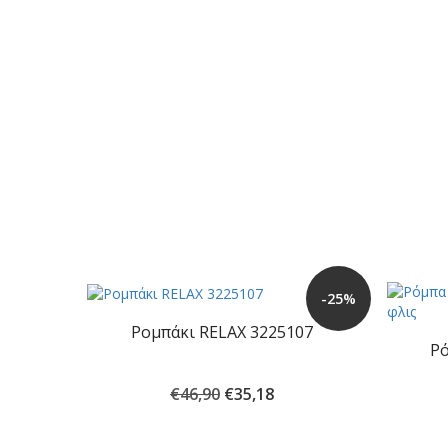
-25%
Ρομπάκι RELAX 3225107
Ρ
Original
Η
€
46,90
€
35,18
price
τρέχουσα
was:
τιμή