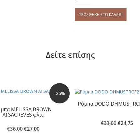
PRIMAVERA
κλασσική
καπιτονέ
ΠΡΟΣΘΉΚΗ ΣΤΟ ΚΑΛΆΘΙ
κουμπωτή
χειμερινή
ποσότητα
Δείτε επίσης
-25%
Ρόμπα DODO DHMUSTRCF
όμπα MELISSA BROWN
AFSACREVES φλις
Original
Η
€
33,00
€
24,75
Original
Η
€
36,00
€
27,00
price
τρ
price
τρέχουσα
was:
τιμ