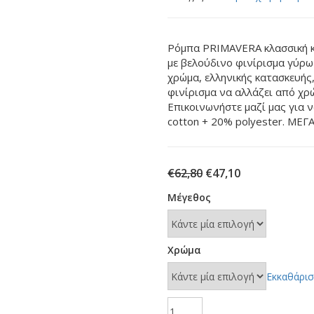
Ρόμπα PRIMAVERA κλασσική κα
με βελούδινο φινίρισμα γύρω 
χρώμα, ελληνικής κατασκευής,
φινίρισμα να αλλάζει από χρ
Επικοινωνήστε μαζί μας για 
cotton + 20% polyester. ΜΕ
Original
Η
€
62,80
€
47,10
price
τρέχουσα
Μέγεθος
was:
τιμή
€62,80.
είναι:
€47,10.
Χρώμα
Εκκαθάρι
Ρόμπα