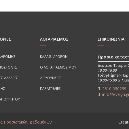
was:
τιμή
€33,00.
είνα
€36,00.
είναι:
€24
€27,00.
ΟΡΊΕΣ
ΛΟΓΑΡΙΑΣΜΟΣ
ΕΠΙΚΟΙΝΩΝΊΑ
ΠΛΗΡΩΜΉΣ
ΚΑΛΆΘΙ ΑΓΟΡΏΝ
Ωράριο κατασ
Δευτέρα-Τετάρτη
ΠΟΣΤΟΛΉΣ
Ο ΛΟΓΑΡΙΑΣΜΌΣ ΜΟΥ
10:00-15:00
Τρίτη-Πέμπτη-Πα
ΈΣ ΑΛΛΑΓΈΣ
ΔΙΕΥΘΎΝΣΕΙΣ
10:00-15:00
&
17:0
2310 530239
ΣΗΣ
ΠΑΡΑΓΓΕΛΊΕΣ
info@evelyn.g
 ΑΠΟΡΡΗΤΟΥ
σία Προσωπικών Δεδομένων
Creat