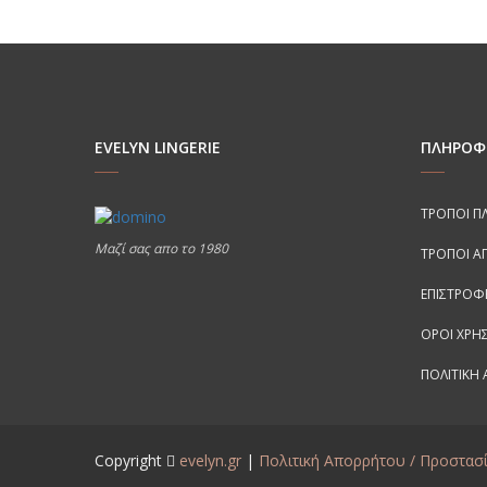
€46,90.
είναι:
€35,18.
EVELYN LINGERIE
ΠΛΗΡΟΦ
ΤΡΌΠΟΙ 
Μαζί σας απο το 1980
ΤΡΌΠΟΙ Α
ΕΠΙΣΤΡΟΦ
ΌΡΟΙ ΧΡΉ
ΠΟΛΙΤΙΚΗ
Copyright
evelyn.gr
|
Πολιτική Απορρήτου / Προστα