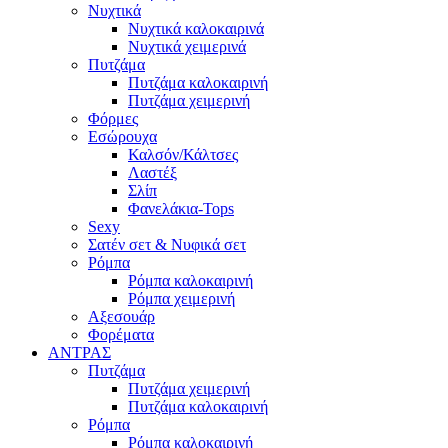
Νυχτικά
Νυχτικά καλοκαιρινά
Νυχτικά χειμερινά
Πυτζάμα
Πυτζάμα καλοκαιρινή
Πυτζάμα χειμερινή
Φόρμες
Εσώρουχα
Καλσόν/Κάλτσες
Λαστέξ
Σλίπ
Φανελάκια-Tops
Sexy
Σατέν σετ & Νυφικά σετ
Ρόμπα
Ρόμπα καλοκαιρινή
Ρόμπα χειμερινή
Αξεσουάρ
Φορέματα
ΑΝΤΡΑΣ
Πυτζάμα
Πυτζάμα χειμερινή
Πυτζάμα καλοκαιρινή
Ρόμπα
Ρόμπα καλοκαιρινή