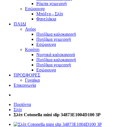
Ρόμπα χειμερινή
Εσώρουχα
Μπόξερ - Σλίπ
Φανελάκια
ΠΑΙΔΙ
Αγόρι
Πυτζάμα καλοκαιρινή
Πυτζάμα χειμερινή
Εσώρουχα
Κορίτσι
Νυχτικά καλοκαιρινά
Πυτζάμα καλοκαιρινή
Πυτζάμα χειμερινή
Εσώρουχα
ΠΡΟΣΦΟΡΕΣ
Γυναίκα
Επικοινωνία
Προϊόντα
Σλίπ
Σλίπ Cotonella mini slip 34873E1004D100 3P