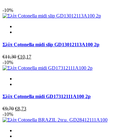
3P
ποσότητα
-10%
Σλίπ Cotonella midi slip GD13012113A100 2p
Original
Η
€
11,30
€
10,17
price
τρέχουσα
-10%
was:
τιμή
€11,30.
είναι:
€10,17.
Σλίπ Cotonella midi GD17312111A100 2p
Original
Η
€
9,70
€
8,73
price
τρέχουσα
-10%
was:
τιμή
€9,70.
είναι:
€8,73.