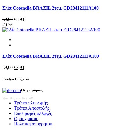
Σλίπ Cotonella BRAZIL 2τεμ. GD28412111A100
Original
Η
€
9,90
€
8,91
price
τρέχουσα
-10%
was:
τιμή
€9,90.
είναι:
€8,91.
Σλίπ Cotonella BRAZIL 2τεμ. GD28412113A100
Original
Η
€
9,90
€
8,91
price
τρέχουσα
was:
τιμή
Evelyn Lingerie
€9,90.
είναι:
€8,91.
Πληροφορίες
Μαζί σας απο το 1980
Τρόποι πληρωμής
Τρόποι Αποστολής
Επιστροφές αλλαγές
Όροι χρήσης
Πολιτικη απορρητου