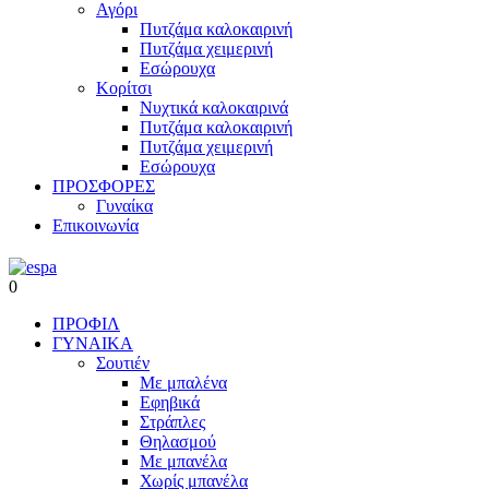
Αγόρι
Πυτζάμα καλοκαιρινή
Πυτζάμα χειμερινή
Εσώρουχα
Κορίτσι
Νυχτικά καλοκαιρινά
Πυτζάμα καλοκαιρινή
Πυτζάμα χειμερινή
Εσώρουχα
ΠΡΟΣΦΟΡΕΣ
Γυναίκα
Επικοινωνία
0
ΠΡΟΦΙΛ
ΓΥΝΑΙΚΑ
Σουτιέν
Με μπαλένα
Εφηβικά
Στράπλες
Θηλασμού
Με μπανέλα
Χωρίς μπανέλα