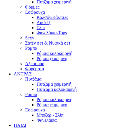
Πυτζάμα χειμερινή
Φόρμες
Εσώρουχα
Καλσόν/Κάλτσες
Λαστέξ
Σλίπ
Φανελάκια-Tops
Sexy
Σατέν σετ & Νυφικά σετ
Ρόμπα
Ρόμπα καλοκαιρινή
Ρόμπα χειμερινή
Αξεσουάρ
Φορέματα
ΑΝΤΡΑΣ
Πυτζάμα
Πυτζάμα χειμερινή
Πυτζάμα καλοκαιρινή
Ρόμπα
Ρόμπα καλοκαιρινή
Ρόμπα χειμερινή
Εσώρουχα
Μπόξερ - Σλίπ
Φανελάκια
ΠΑΙΔΙ