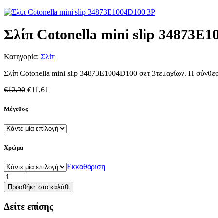
Σλίπ Cotonella mini slip 34873E
Κατηγορία:
Σλίπ
Σλίπ Cotonella mini slip 34873E1004D100 σετ 3τεμαχίων. Η σύνθεση 
Original
Η
€
12,90
€
11,61
price
τρέχουσα
was:
τιμή
Μέγεθος
€12,90.
είναι:
€11,61.
Χρώμα
Εκκαθάριση
Σλίπ
Cotonella
Προσθήκη στο καλάθι
mini
slip
Δείτε επίσης
34873E1004D100