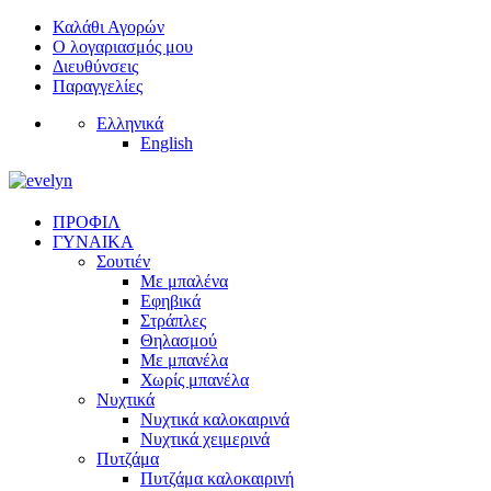
Καλάθι Αγορών
Ο λογαριασμός μου
Διευθύνσεις
Παραγγελίες
Ελληνικά
English
ΠΡΟΦΙΛ
ΓΥΝΑΙΚΑ
Σουτιέν
Με μπαλένα
Εφηβικά
Στράπλες
Θηλασμού
Με μπανέλα
Χωρίς μπανέλα
Νυχτικά
Νυχτικά καλοκαιρινά
Νυχτικά χειμερινά
Πυτζάμα
Πυτζάμα καλοκαιρινή