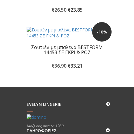
Original
Η
€
26,50
€
23,85
price
τρέχουσα
was:
τιμή
€26,50.
είναι:
-10%
€23,85.
Σουτιέν με μπαλένα BESTFORM
14453 ΣΕ ΓΚΡΙ & ΡΟΖ
Original
Η
€
36,90
€
33,21
price
τρέχουσα
was:
τιμή
€36,90.
είναι:
€33,21.
EVELYN LINGERIE
Μαζί σας απο το 1980
ΠΛΗΡΟΦΟΡΊΕΣ