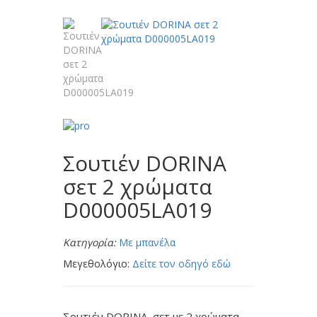
Σουτιέν DORINA
σετ 2 χρώματα
D000005LA019
Κατηγορία:
Με μπανέλα
Μεγεθολόγιο:
Δείτε τον οδηγό εδώ
Σουτιέν DORINA, σετ με 2 χρώματα,