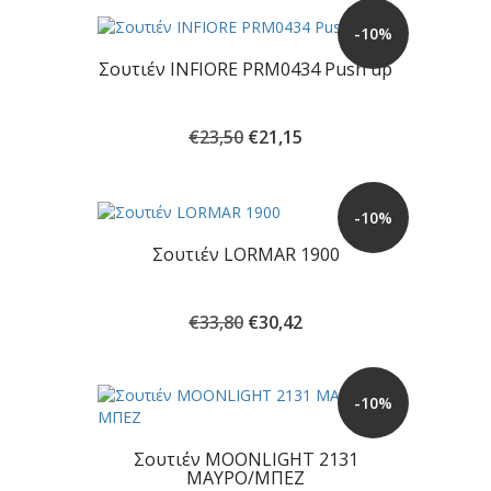
-10%
Σουτιέν INFIORE PRM0434 Push up
Original
Η
€
23,50
€
21,15
price
τρέχουσα
was:
τιμή
€23,50.
είναι:
-10%
€21,15.
Σουτιέν LORMAR 1900
Original
Η
€
33,80
€
30,42
price
τρέχουσα
was:
τιμή
€33,80.
είναι:
-10%
€30,42.
Σουτιέν MOONLIGHT 2131
ΜΑΥΡΟ/ΜΠΕΖ