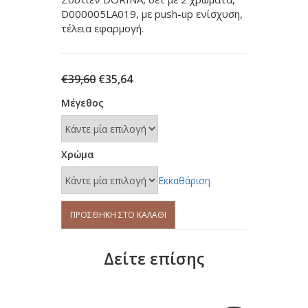
D000005LA019, με push-up ενίσχυση,
τέλεια εφαρμογή.
Original
Η
€
39,60
€
35,64
price
τρέχουσα
Μέγεθος
was:
τιμή
€39,60.
είναι:
€35,64.
Χρώμα
Εκκαθάριση
Σουτιέν
ΠΡΟΣΘΉΚΗ ΣΤΟ ΚΑΛΆΘΙ
DORINA
σετ
2
Δείτε επίσης
χρώματα
D000005LA019
ποσότητα