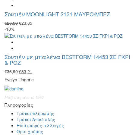
€30,42.
Σουτιέν MOONLIGHT 2131 ΜΑΥΡΟ/ΜΠΕΖ
Original
Η
€
26,50
€
23,85
price
τρέχουσα
-10%
was:
τιμή
€26,50.
είναι:
€23,85.
Σουτιέν με μπαλένα BESTFORM 14453 ΣΕ ΓΚΡΙ
& ΡΟΖ
Original
Η
€
36,90
€
33,21
price
τρέχουσα
Evelyn Lingerie
was:
τιμή
€36,90.
είναι:
€33,21.
Μαζί σας απο το 1980
Πληροφορίες
Τρόποι πληρωμής
Τρόποι Αποστολής
Επιστροφές αλλαγές
Όροι χρήσης