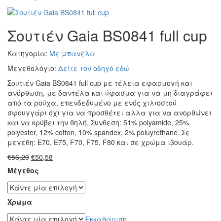
Σουτιέν Gaia BS0841 full cup
Κατηγορία:
Με μπανέλα
Μεγεθολόγιο:
Δείτε τον οδηγό εδώ
Σουτιέν Gaia BS0841 full cup με τέλεια εφαρμογή και
ανόρθωση, με δαντέλα και ύφασμα για να μη διαγράφει
από τα ρούχα, επενδεδυμένο με ενός χιλιοστού
σφουγγάρι όχι για να προσθέτει αλλα για να ανορθώνει
και να κρύβει την θηλή. Συνθεση: 51% polyamide, 25%
polyester, 12% cotton, 10% spandex, 2% poluyrethane. Σε
μεγέθη: E70, E75, F70, F75, F80 και σε χρώμα ιβουάρ.
Original
Η
€
56,20
€
50,58
price
τρέχουσα
Μέγεθος
was:
τιμή
€56,20.
είναι:
€50,58.
Χρώμα
Εκκαθάριση