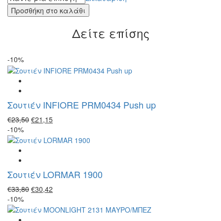
Σουτιέν
Προσθήκη στο καλάθι
Gaia
BS0841
Δείτε επίσης
full
cup
ποσότητα
-10%
Σουτιέν INFIORE PRM0434 Push up
Original
Η
€
23,50
€
21,15
price
τρέχουσα
-10%
was:
τιμή
€23,50.
είναι:
€21,15.
Σουτιέν LORMAR 1900
Original
Η
€
33,80
€
30,42
price
τρέχουσα
-10%
was:
τιμή
€33,80.
είναι: