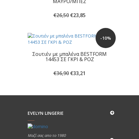
ΜΑΥΡΟ/ΜΠΕΖ
Original
Η
€
26,50
€
23,85
price
τρέχουσα
was:
τιμή
€26,50.
είναι:
-10%
€23,85.
Σουτιέν με μπαλένα BESTFORM
14453 ΣΕ ΓΚΡΙ & ΡΟΖ
Original
Η
€
36,90
€
33,21
price
τρέχουσα
was:
τιμή
€36,90.
είναι:
€33,21.
EVELYN LINGERIE
Μαζί σας απο το 1980