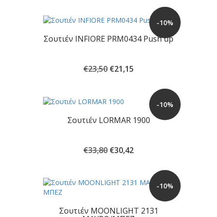
-10%
Σουτιέν INFIORE PRM0434 Push up
Original
Η
€
23,50
€
21,15
price
τρέχουσα
was:
τιμή
€23,50.
είναι:
-10%
€21,15.
Σουτιέν LORMAR 1900
Original
Η
€
33,80
€
30,42
price
τρέχουσα
was:
τιμή
€33,80.
είναι:
-10%
€30,42.
Σουτιέν MOONLIGHT 2131