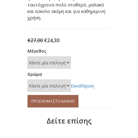
ταυτόχρονα πολύ σταθερό, μαλακό
και εύκολο ακόμη και για καθημερινή
χρήση.
Original
Η
€
27,00
€
24,30
price
τρέχουσα
Μέγεθος
was:
τιμή
€27,00.
είναι:
€24,30.
Χρώμα
Εκκαθάριση
Σουτιέν
ΠΡΟΣΘΉΚΗ ΣΤΟ ΚΑΛΆΘΙ
SIELEI
SL7020
ποσότητα
Δείτε επίσης