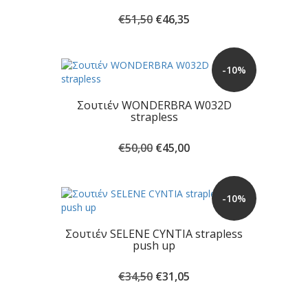
Original
Η
€
51,50
€
46,35
price
τρέχουσα
was:
τιμή
€51,50.
είναι:
-10%
€46,35.
Σουτιέν WONDERBRA W032D
strapless
Original
Η
€
50,00
€
45,00
price
τρέχουσα
was:
τιμή
€50,00.
είναι:
-10%
€45,00.
Σουτιέν SELENE CYNTIA strapless
push up
Original
Η
€
34,50
€
31,05
price
τρέχουσα
was:
τιμή