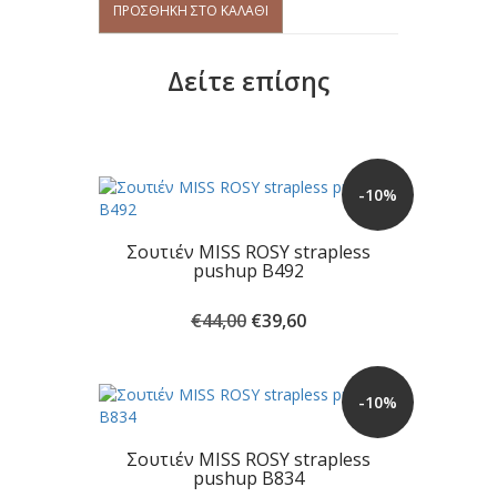
ΠΡΟΣΘΉΚΗ ΣΤΟ ΚΑΛΆΘΙ
strapless
PROMISE
365
Δείτε επίσης
push
up
W1744
ποσότητα
-10%
Σουτιέν MISS ROSY strapless
pushup B492
Original
Η
€
44,00
€
39,60
price
τρέχουσα
was:
τιμή
€44,00.
είναι:
-10%
€39,60.
Σουτιέν MISS ROSY strapless
pushup B834