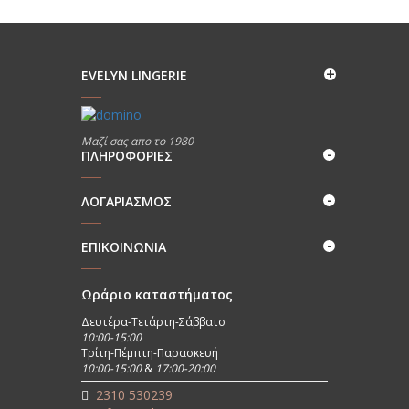
€34,50.
είναι:
€31,05.
EVELYN LINGERIE
Μαζί σας απο το 1980
ΠΛΗΡΟΦΟΡΊΕΣ
ΛΟΓΑΡΙΑΣΜΟΣ
ΕΠΙΚΟΙΝΩΝΊΑ
Ωράριο καταστήματος
Δευτέρα-Τετάρτη-Σάββατο
10:00-15:00
Τρίτη-Πέμπτη-Παρασκευή
10:00-15:00
&
17:00-20:00
2310 530239