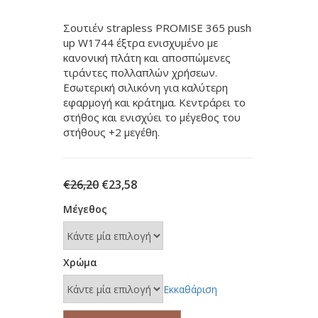
Σουτιέν strapless PROMISE 365 push
up W1744 έξτρα ενισχυμένο με
κανονική πλάτη και αποσπώμενες
τιράντες πολλαπλών χρήσεων.
Εσωτερική σιλικόνη για καλύτερη
εφαρμογή και κράτημα. Κεντράρει το
στήθος και ενισχύει το μέγεθος του
στήθους +2 μεγέθη.
Original
Η
€
26,20
€
23,58
price
τρέχουσα
Μέγεθος
was:
τιμή
€26,20.
είναι:
€23,58.
Χρώμα
Εκκαθάριση
Σουτιέν