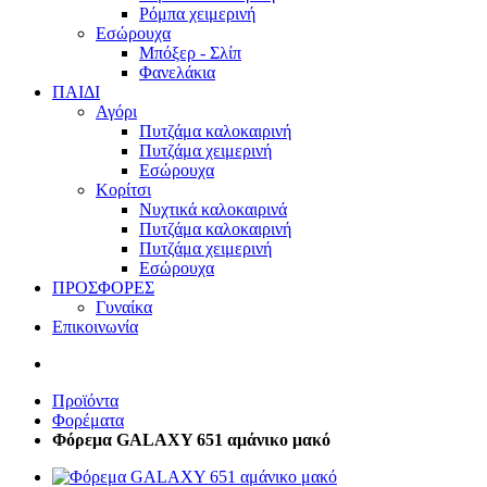
Ρόμπα χειμερινή
Εσώρουχα
Μπόξερ - Σλίπ
Φανελάκια
ΠΑΙΔΙ
Αγόρι
Πυτζάμα καλοκαιρινή
Πυτζάμα χειμερινή
Εσώρουχα
Κορίτσι
Νυχτικά καλοκαιρινά
Πυτζάμα καλοκαιρινή
Πυτζάμα χειμερινή
Εσώρουχα
ΠΡΟΣΦΟΡΕΣ
Γυναίκα
Επικοινωνία
Προϊόντα
Φορέματα
Φόρεμα GALAXY 651 αμάνικο μακό