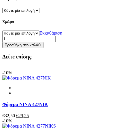
€16,90.
είναι:
€15,21.
Χρώμα
Εκκαθάριση
Φόρεμα
GALAXY
Προσθήκη στο καλάθι
651
αμάνικο
Δείτε επίσης
μακό
ποσότητα
-10%
Φόρεμα NINA 427NIK
Original
Η
€
32,50
€
29,25
price
τρέχουσα
-10%
was:
τιμή