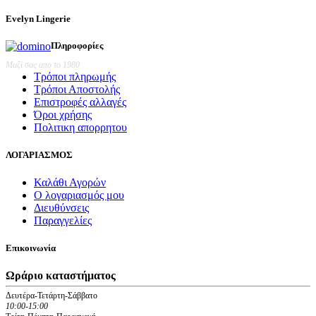
price
τρέχουσα
was:
τιμή
Evelyn Lingerie
€37,50.
είναι:
€33,75.
Πληροφορίες
Μαζί σας απο το 1980
Τρόποι πληρωμής
Τρόποι Αποστολής
Επιστροφές αλλαγές
Όροι χρήσης
Πολιτικη απορρητου
ΛΟΓΑΡΙΑΣΜΟΣ
Καλάθι Αγορών
Ο λογαριασμός μου
Διευθύνσεις
Παραγγελίες
Επικοινωνία
Ωράριο καταστήματος
Δευτέρα-Τετάρτη-Σάββατο
10:00-15:00