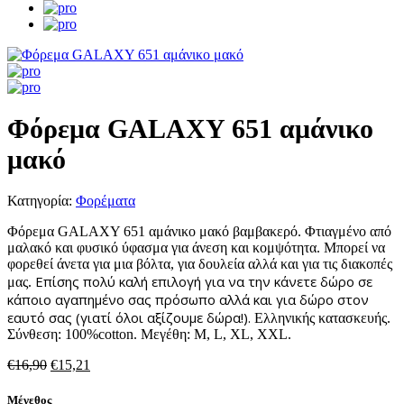
Φόρεμα GALAXY 651 αμάνικο
μακό
Κατηγορία:
Φορέματα
Φόρεμα GALAXY 651 αμάνικο μακό βαμβακερό. Φτιαγμένο από
μαλακό και φυσικό ύφασμα για άνεση και κομψότητα. Μπορεί να
φορεθεί άνετα για μια βόλτα, για δουλεία αλλά και για τις διακοπές
Επίσης πολύ καλή επιλογή για να την κάνετε δώρο σε
μας.
κάποιο αγαπημένο σας πρόσωπο αλλά και για δώρο στον
εαυτό σας (γιατί όλοι αξίζουμε δώρα!).
Ελληνικής κατασκευής.
Σύνθεση: 100%cotton. Μεγέθη: M, L, XL, XXL.
Original
Η
€
16,90
€
15,21
price
τρέχουσα
was:
τιμή
Μέγεθος