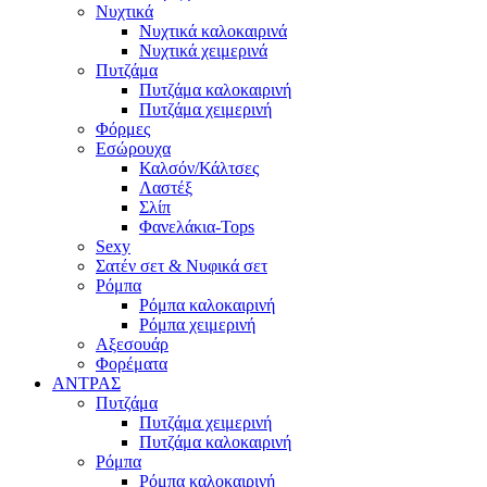
Νυχτικά
Νυχτικά καλοκαιρινά
Νυχτικά χειμερινά
Πυτζάμα
Πυτζάμα καλοκαιρινή
Πυτζάμα χειμερινή
Φόρμες
Εσώρουχα
Καλσόν/Κάλτσες
Λαστέξ
Σλίπ
Φανελάκια-Tops
Sexy
Σατέν σετ & Νυφικά σετ
Ρόμπα
Ρόμπα καλοκαιρινή
Ρόμπα χειμερινή
Αξεσουάρ
Φορέματα
ΑΝΤΡΑΣ
Πυτζάμα
Πυτζάμα χειμερινή
Πυτζάμα καλοκαιρινή
Ρόμπα
Ρόμπα καλοκαιρινή