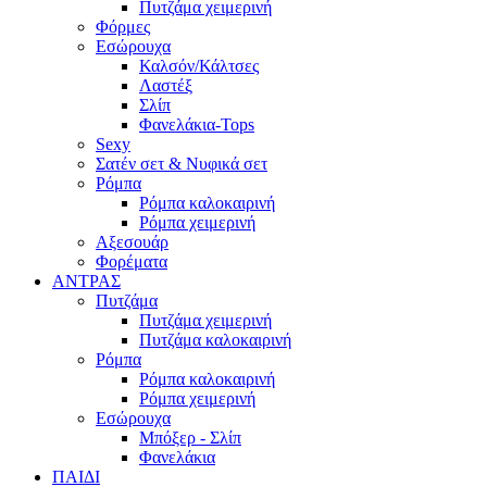
Πυτζάμα χειμερινή
Φόρμες
Εσώρουχα
Καλσόν/Κάλτσες
Λαστέξ
Σλίπ
Φανελάκια-Tops
Sexy
Σατέν σετ & Νυφικά σετ
Ρόμπα
Ρόμπα καλοκαιρινή
Ρόμπα χειμερινή
Αξεσουάρ
Φορέματα
ΑΝΤΡΑΣ
Πυτζάμα
Πυτζάμα χειμερινή
Πυτζάμα καλοκαιρινή
Ρόμπα
Ρόμπα καλοκαιρινή
Ρόμπα χειμερινή
Εσώρουχα
Μπόξερ - Σλίπ
Φανελάκια
ΠΑΙΔΙ