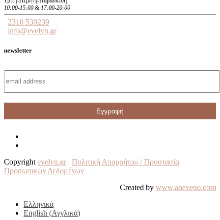
Τρίτη-Πέμπτη-Παρασκευή
10:00-15:00
&
17:00-20:00
2310 530239
info@evelyn.gr
newsletter
Copyright
evelyn.gr
|
Πολιτική Απορρήτου / Προστασία
Προσωπικών Δεδομένων
Created by
www.aneveno.com
Ελληνικά
English
(
Αγγλικά
)