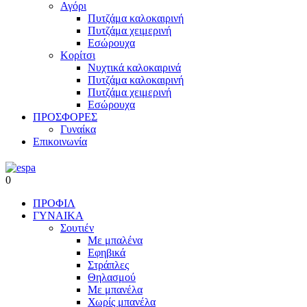
Αγόρι
Πυτζάμα καλοκαιρινή
Πυτζάμα χειμερινή
Εσώρουχα
Κορίτσι
Νυχτικά καλοκαιρινά
Πυτζάμα καλοκαιρινή
Πυτζάμα χειμερινή
Εσώρουχα
ΠΡΟΣΦΟΡΕΣ
Γυναίκα
Επικοινωνία
0
ΠΡΟΦΙΛ
ΓΥΝΑΙΚΑ
Σουτιέν
Με μπαλένα
Εφηβικά
Στράπλες
Θηλασμού
Με μπανέλα
Χωρίς μπανέλα