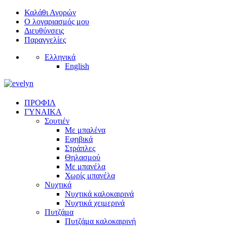
Καλάθι Αγορών
Ο λογαριασμός μου
Διευθύνσεις
Παραγγελίες
Ελληνικά
English
ΠΡΟΦΙΛ
ΓΥΝΑΙΚΑ
Σουτιέν
Με μπαλένα
Εφηβικά
Στράπλες
Θηλασμού
Με μπανέλα
Χωρίς μπανέλα
Νυχτικά
Νυχτικά καλοκαιρινά
Νυχτικά χειμερινά
Πυτζάμα
Πυτζάμα καλοκαιρινή