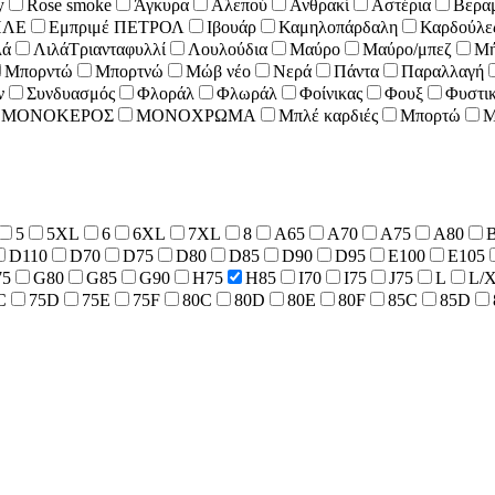
y
Rose smoke
Άγκυρα
Αλεπού
Ανθρακί
Αστέρια
Βερα
ΠΛΕ
Εμπριμέ ΠΕΤΡΟΛ
Ιβουάρ
Καμηλοπάρδαλη
Καρδούλε
λά
ΛιλάΤριανταφυλλί
Λουλούδια
Μαύρο
Μαύρο/μπεζ
Μή
Μπορντώ
Μπορτνώ
Μώβ νέο
Νερά
Πάντα
Παραλλαγή
ν
Συνδυασμός
Φλοράλ
Φλωράλ
Φοίνικας
Φουξ
Φυστικ
ΜΟΝΟΚΕΡΟΣ
ΜΟΝΟΧΡΩΜΑ
Μπλέ καρδιές
Μπορτώ
Μ
5
5XL
6
6XL
7XL
8
A65
A70
A75
A80
D110
D70
D75
D80
D85
D90
D95
E100
E105
75
G80
G85
G90
H75
H85
I70
I75
J75
L
L/
C
75D
75E
75F
80C
80D
80E
80F
85C
85D