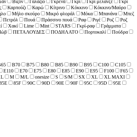
μάν
Βιζόν
Γαλάζιο
Γκρενά
Γκρί
Γκρί μελανζέ
Γκρί
ς
Καρπούζι
Καρώ
Κίτρινο
Κόκκινο
Κόκκινο/Μαύρο
λο
Μήλο σκούρο
Μικρό φλοράλ
Μόκα
Μπανάνα
Μπεζ
Πετρόλ
Πουά
Πράσσινο πουά
Ραφ
Ριγέ
Ροζ
Ροζ
ί
Χακί
Lime
Mint
STARS
Γκρί-ραφ
Γράμματα
ώβ
ΠΕΤΑΛΟΥΔΕΣ
ΠΟΔΗΛΑΤΟ
Πορτοκαλί
Πούδρα
B65
B70
B75
B80
B85
B90
B95
C100
C105
E110
E70
E75
E80
E85
E90
E95
F100
F65
XL
M
M/L
onesize
S
S/M
SX
XL
XL MAXI
85E
85F
90C
90D
90E
90F
95C
95D
95E