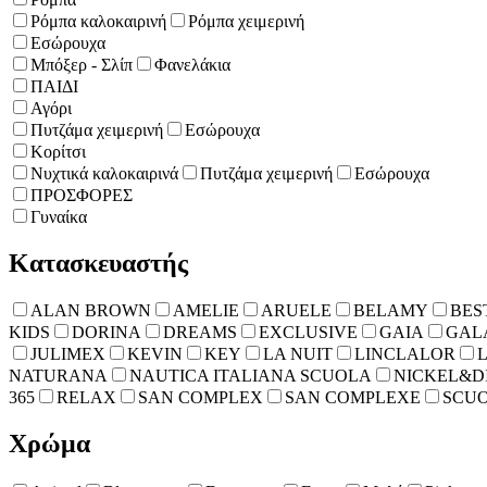
Ρόμπα καλοκαιρινή
Ρόμπα χειμερινή
Εσώρουχα
Μπόξερ - Σλίπ
Φανελάκια
ΠΑΙΔΙ
Αγόρι
Πυτζάμα χειμερινή
Εσώρουχα
Κορίτσι
Νυχτικά καλοκαιρινά
Πυτζάμα χειμερινή
Εσώρουχα
ΠΡΟΣΦΟΡΕΣ
Γυναίκα
Κατασκευαστής
ALAN BROWN
AMELIE
ARUELE
BELAMY
BES
KIDS
DORINA
DREAMS
EXCLUSIVE
GAIA
GAL
JULIMEX
KEVIN
KEY
LA NUIT
LINCLALOR
NATURANA
NAUTICA ITALIANA SCUOLA
NICKEL&D
365
RELAX
SAN COMPLEX
SAN COMPLEXE
SCUO
Χρώμα