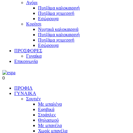
Αγόρι
Πυτζάμα καλοκαιρινή
Πυτζάμα χειμερινή
Εσώρουχα
Κορίτσι
Νυχτικά καλοκαιρινά
Πυτζάμα καλοκαιρινή
Πυτζάμα χειμερινή
Εσώρουχα
ΠΡΟΣΦΟΡΕΣ
Γυναίκα
Επικοινωνία
0
ΠΡΟΦΙΛ
ΓΥΝΑΙΚΑ
Σουτιέν
Με μπαλένα
Εφηβικά
Στράπλες
Θηλασμού
Με μπανέλα
Χωρίς μπανέλα