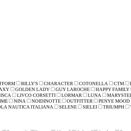
TFORM
BILLY'S
CHARACTER
COTONELLA
CTM
AXY
GOLDEN LADY
GUY LAROCHE
HAPPY FAMILY
LISCA
LIVCO CORSETTI
LORMAR
LUNA
MARYSTE
IME
NINA
NOIDINOTTE
OUTFITTER
PENYE MOOD
LA NAUTICA ITALIANA
SELENE
SIELEI
TRIUMPH