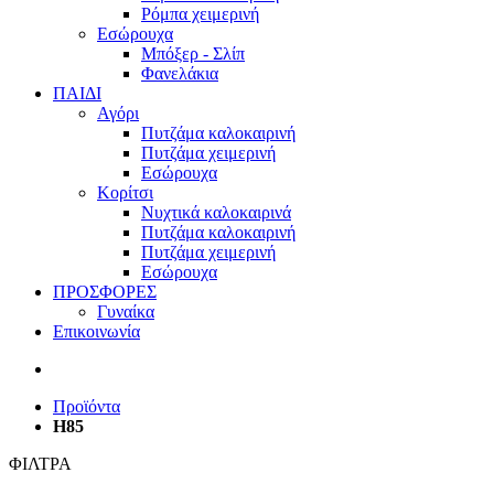
Ρόμπα χειμερινή
Εσώρουχα
Μπόξερ - Σλίπ
Φανελάκια
ΠΑΙΔΙ
Αγόρι
Πυτζάμα καλοκαιρινή
Πυτζάμα χειμερινή
Εσώρουχα
Κορίτσι
Νυχτικά καλοκαιρινά
Πυτζάμα καλοκαιρινή
Πυτζάμα χειμερινή
Εσώρουχα
ΠΡΟΣΦΟΡΕΣ
Γυναίκα
Επικοινωνία
Προϊόντα
H85
ΦΙΛΤΡΑ