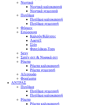
Νυχτικά
Νυχτικά καλοκαιρινά
Νυχτικά χειμερινά
Πυτζάμα
Πυτζάμα καλοκαιρινή
Πυτζάμα χειμερινή
Φόρμες
Εσώρουχα
Καλσόν/Κάλτσες
Λαστέξ
Σλίπ
Φανελάκια-Tops
Sexy
Σατέν σετ & Νυφικά σετ
Ρόμπα
Ρόμπα καλοκαιρινή
Ρόμπα χειμερινή
Αξεσουάρ
Φορέματα
ΑΝΤΡΑΣ
Πυτζάμα
Πυτζάμα χειμερινή
Πυτζάμα καλοκαιρινή
Ρόμπα
Ρόμπα καλοκαιρινή