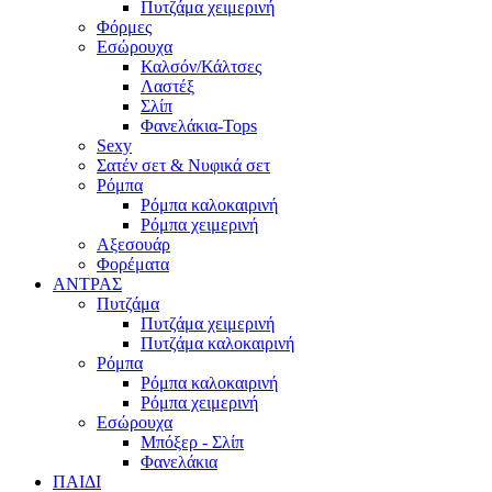
Πυτζάμα χειμερινή
Φόρμες
Εσώρουχα
Καλσόν/Κάλτσες
Λαστέξ
Σλίπ
Φανελάκια-Tops
Sexy
Σατέν σετ & Νυφικά σετ
Ρόμπα
Ρόμπα καλοκαιρινή
Ρόμπα χειμερινή
Αξεσουάρ
Φορέματα
ΑΝΤΡΑΣ
Πυτζάμα
Πυτζάμα χειμερινή
Πυτζάμα καλοκαιρινή
Ρόμπα
Ρόμπα καλοκαιρινή
Ρόμπα χειμερινή
Εσώρουχα
Μπόξερ - Σλίπ
Φανελάκια
ΠΑΙΔΙ