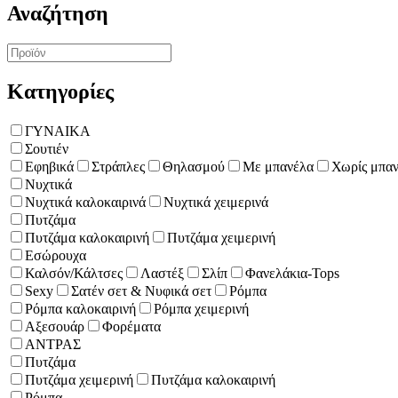
Αναζήτηση
Κατηγορίες
ΓΥΝΑΙΚΑ
Σουτιέν
Εφηβικά
Στράπλες
Θηλασμού
Με μπανέλα
Χωρίς μπα
Νυχτικά
Νυχτικά καλοκαιρινά
Νυχτικά χειμερινά
Πυτζάμα
Πυτζάμα καλοκαιρινή
Πυτζάμα χειμερινή
Εσώρουχα
Καλσόν/Κάλτσες
Λαστέξ
Σλίπ
Φανελάκια-Tops
Sexy
Σατέν σετ & Νυφικά σετ
Ρόμπα
Ρόμπα καλοκαιρινή
Ρόμπα χειμερινή
Αξεσουάρ
Φορέματα
ΑΝΤΡΑΣ
Πυτζάμα
Πυτζάμα χειμερινή
Πυτζάμα καλοκαιρινή
Ρόμπα