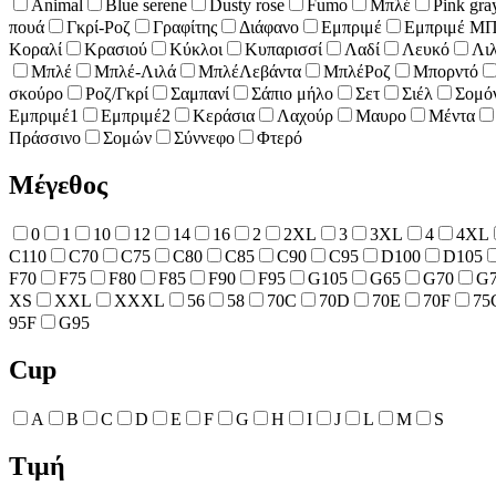
Animal
Blue serene
Dusty rose
Fumo
Mπλέ
Pink gra
πουά
Γκρί-Ροζ
Γραφίτης
Διάφανο
Εμπριμέ
Εμπριμέ Μ
Κοραλί
Κρασιού
Κύκλοι
Κυπαρισσί
Λαδί
Λευκό
Λι
Μπλέ
Μπλέ-Λιλά
ΜπλέΛεβάντα
ΜπλέΡοζ
Μπορντό
σκούρο
Ροζ/Γκρί
Σαμπανί
Σάπιο μήλο
Σετ
Σιέλ
Σομό
Εμπριμέ1
Εμπριμέ2
Κεράσια
Λαχούρ
Μαυρο
Μέντα
Πράσσινο
Σομών
Σύννεφο
Φτερό
Μέγεθος
0
1
10
12
14
16
2
2XL
3
3XL
4
4XL
C110
C70
C75
C80
C85
C90
C95
D100
D105
F70
F75
F80
F85
F90
F95
G105
G65
G70
G
XS
XXL
XXXL
56
58
70C
70D
70E
70F
75
95F
G95
Cup
A
B
C
D
E
F
G
H
I
J
L
M
S
Τιμή